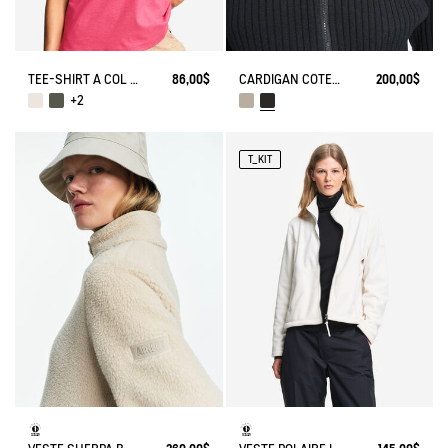
TEE-SHIRT À COL EN V EN COTON LIN
86,00$
CARDIGAN CÔTELÉ EN COTON ET LAINE
200,00$
+2
T_KIT