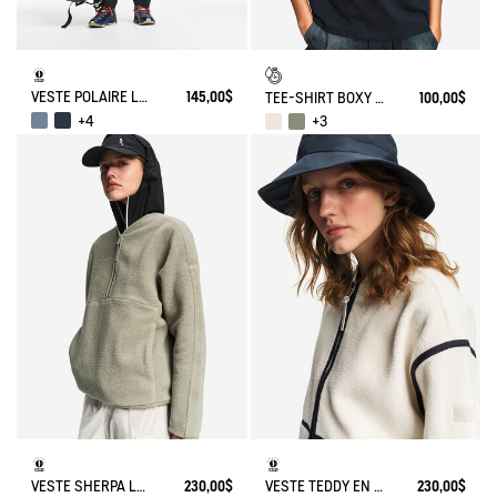
VESTE POLAIRE LÉGÈRE ET CHAUDE T-KIT®
145,00$
TEE-SHIRT BOXY COURT DFT®
100,00$
+4
+3
VESTE SHERPA LÉGÈRE À COL ZIPPÉ
230,00$
VESTE TEDDY EN SHERPA LÉGER
230,00$