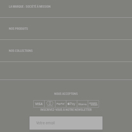
LA MARQUE : SOCIÉTÉ À MISSION
NOS PRODUITS
NOS COLLECTIONS
NOUS ACCEPTONS
Visa
Mastercard
PayPal
Apple Pay
Klarna
American Express
INSCRIVEZ-VOUS À NOTRE NEWSLETTER