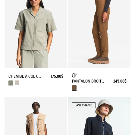
CHEMISE À COL CUBAIN ANTI-UV DRY FAST TEXTILE®
175,00$
PANTALON DROIT EN COTON DÉPERLANT
245,00$
LAST CHANCE