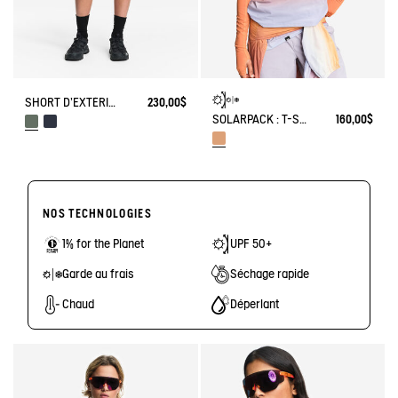
SHORT D'EXTÉRIEUR ULTRA RÉSISTANT CORDURA®
230,00$
SOLARPACK : T-SHIRT TIE AND DYE UV-C® DRY FAST TEXTILE® COOLTOUCH®
160,00$
NOS TECHNOLOGIES
1% for the Planet
UPF 50+
Garde au frais
Séchage rapide
Chaud
Déperlant