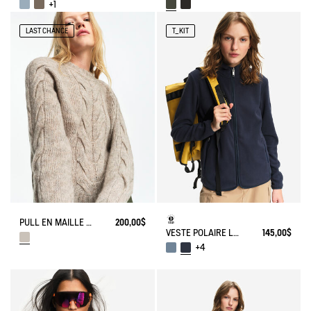
+1
LAST CHANCE
T_KIT
PULL EN MAILLE TORSADÉE
200,00$
VESTE POLAIRE LÉGÈRE ET CHAUDE T-KIT
145,00$
+4