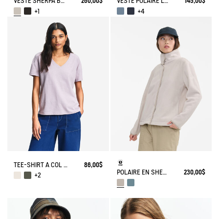
VESTE SHERPA BOUTONNÉE DETAILS NYLONS
260,00$
VESTE POLAIRE LÉGÈRE ET CHAUDE T-KIT
145,00$
+1
+4
TEE-SHIRT À COL EN V EN COTON LIN
86,00$
POLAIRE EN SHERPA LÉGÈRE
230,00$
+2