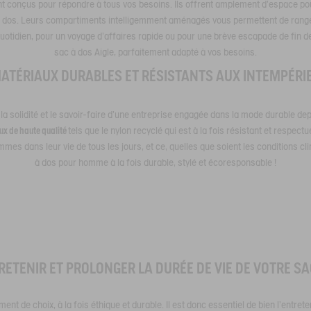
t conçus pour répondre à tous vos besoins. Ils offrent amplement d'espace pour
re dos. Leurs compartiments intelligemment aménagés vous permettent de range
uotidien, pour un voyage d'affaires rapide ou pour une brève escapade de fin 
sac à dos Aigle, parfaitement adapté à vos besoins.
ATÉRIAUX DURABLES ET RÉSISTANTS AUX INTEMPÉRI
ir la solidité et le savoir-faire d'une entreprise engagée dans la mode durable
ux de haute qualité
tels que le nylon recyclé qui est à la fois résistant et respect
s dans leur vie de tous les jours, et ce, quelles que soient les conditions cl
à dos pour homme à la fois durable, stylé et écoresponsable !
TENIR ET PROLONGER LA DURÉE DE VIE DE VOTRE SAC
ent de choix, à la fois éthique et durable. Il est donc essentiel de bien l'entrete