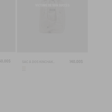
VICTIME DE SON SUCCÈS
50,00$
140,00$
SAC À DOS KINCHAKU (15L) - LIGHT & COMPACT