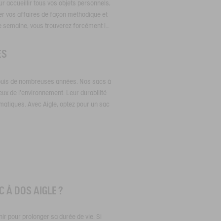
 accueillir tous vos objets personnels,
r vos affaires de façon méthodique et
de semaine, vous trouverez forcément le
ES
 depuis de nombreuses années. Nos sacs à
ueux de l'environnement. Leur durabilité
imatiques. Avec Aigle, optez pour un sac
 À DOS AIGLE ?
nir pour prolonger sa durée de vie. Si