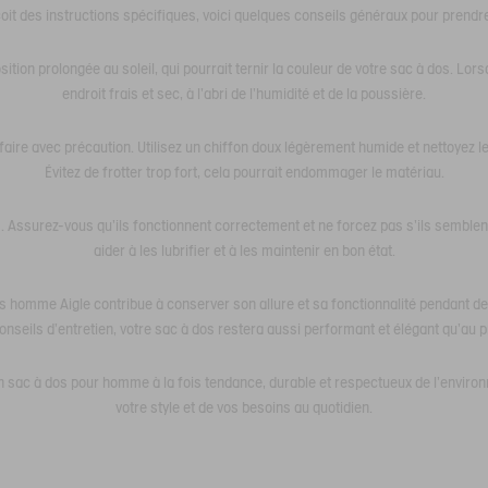
oit des instructions spécifiques, voici quelques conseils généraux pour prendre
tion prolongée au soleil, qui pourrait ternir la couleur de votre sac à dos. Lorsq
endroit frais et sec, à l'abri de l'humidité et de la poussière.
e faire avec précaution. Utilisez un chiffon doux légèrement humide et nettoye
Évitez de frotter trop fort, cela pourrait endommager le matériau.
. Assurez-vous qu'ils fonctionnent correctement et ne forcez pas s'ils semblent
aider à les lubrifier et à les maintenir en bon état.
dos homme Aigle contribue à conserver son allure et sa fonctionnalité pendant
nseils d'entretien, votre sac à dos restera aussi performant et élégant qu'au p
n sac à dos pour homme à la fois tendance, durable et respectueux de l’enviro
votre style et de vos besoins au quotidien.