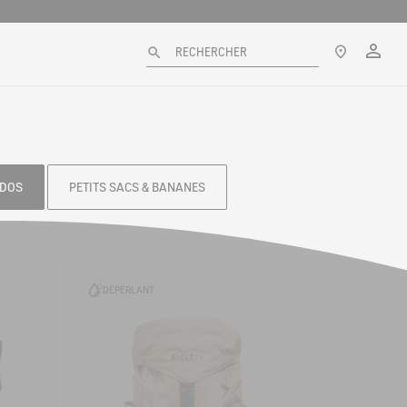
Mo
Voir nos
RECHERCHER
 DOS
PETITS SACS & BANANES
DÉPERLANT