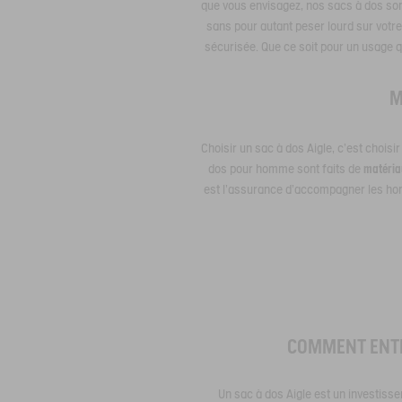
que vous envisagez, nos sacs à dos son
sans pour autant peser lourd sur vot
sécurisée. Que ce soit pour un usage q
M
Choisir un sac à dos Aigle, c'est chois
dos pour homme sont faits de
matéria
est l’assurance d’accompagner les homme
COMMENT ENTRE
Un sac à dos Aigle est un investissem