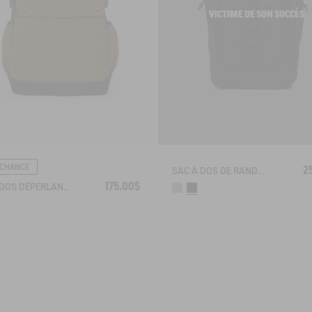
VICTIME DE SON SUCCÈS
 CHANCE
2
SAC À DOS DE RANDONNÉE (22L) - URBAN HIKING
175,00$
SAC À DOS DÉPERLANT (22L)