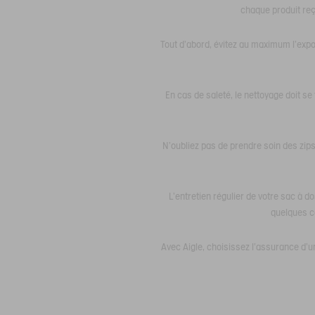
chaque produit reç
Tout d'abord, évitez au maximum l'exposi
En cas de saleté, le nettoyage doit s
N'oubliez pas de prendre soin des zips
L'entretien régulier de votre sac à 
quelques co
Avec Aigle, choisissez l’assurance d’u