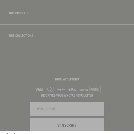
NOS PRODUITS
NOS COLLECTIONS
NOUS ACCEPTONS
Visa
Mastercard
PayPal
Apple Pay
Klarna
American Express
INSCRIVEZ-VOUS À NOTRE NEWSLETTER
S'INSCRIRE