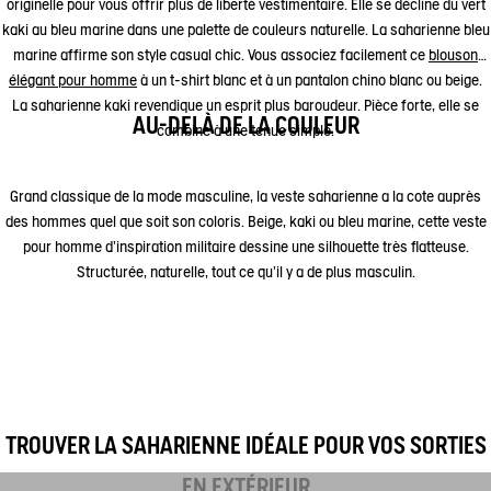
originelle pour vous offrir plus de liberté vestimentaire. Elle se décline du vert
kaki au bleu marine dans une palette de couleurs naturelle. La saharienne bleu
marine affirme son style casual chic. Vous associez facilement ce
blouson
élégant pour homme
à un t-shirt blanc et à un pantalon chino blanc ou beige.
La saharienne kaki revendique un esprit plus baroudeur. Pièce forte, elle se
AU-DELÀ DE LA COULEUR
combine à une tenue simple.
Grand classique de la mode masculine, la veste saharienne a la cote auprès
des hommes quel que soit son coloris. Beige, kaki ou bleu marine, cette veste
pour homme d’inspiration militaire dessine une silhouette très flatteuse.
Structurée, naturelle, tout ce qu’il y a de plus masculin.
TROUVER LA SAHARIENNE IDÉALE POUR VOS SORTIES
EN EXTÉRIEUR