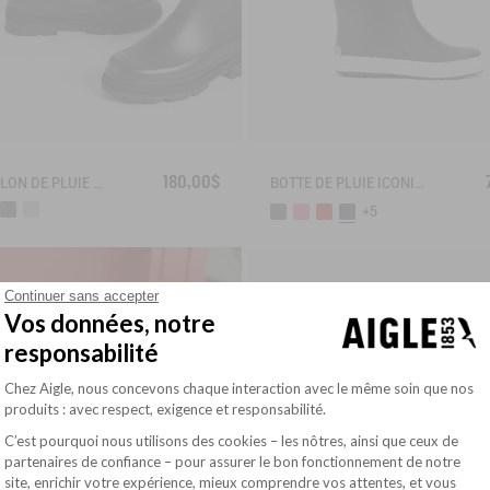
180,00$
BOTTILLON DE PLUIE MID RAIN
BOTTE DE PLUIE ICONIQUE LOLLY POP
+5
Continuer sans accepter
Vos données, notre
responsabilité
Plateforme de Gestion du Consentement : Pe
Chez Aigle, nous concevons chaque interaction avec le même soin que nos
produits : avec respect, exigence et responsabilité.
C’est pourquoi nous utilisons des cookies – les nôtres, ainsi que ceux de
partenaires de confiance – pour assurer le bon fonctionnement de notre
site, enrichir votre expérience, mieux comprendre vos attentes, et vous