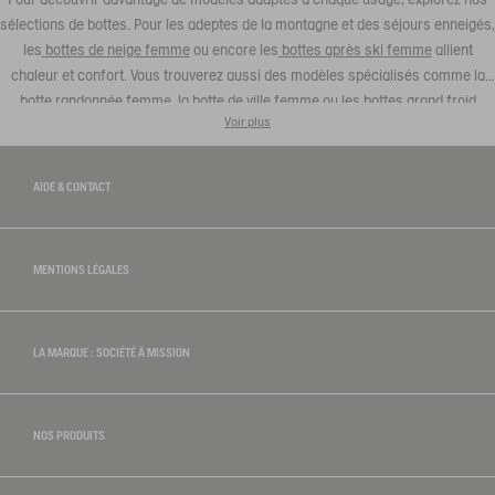
sélections de bottes. Pour les adeptes de la montagne et des séjours enneigés,
les
bottes de neige femme
ou encore les
bottes après ski femme
allient
chaleur et confort. Vous trouverez aussi des modèles spécialisés comme la
botte randonnée femme
, la
botte de ville femme
ou les
bottes grand froid
Voir plus
femme
. Quelle que soit la saison ou l’occasion, chaque paire révèle un
équilibre parfait entre design, confort et durabilité.
AIDE & CONTACT
MENTIONS LÉGALES
LA MARQUE : SOCIÉTÉ À MISSION
NOS PRODUITS