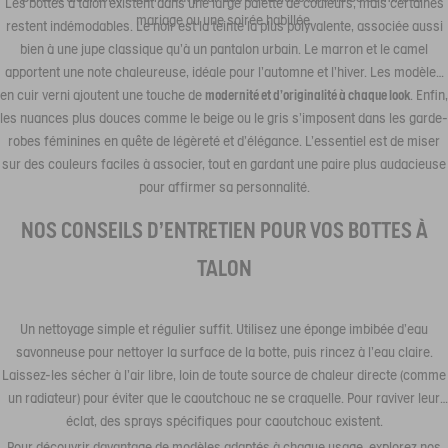
Les bottes à talon existent dans une large palette de couleurs, mais certaines
mariage ou une soirée habillée.
restent indémodables. Le noir est la teinte la plus polyvalente, associée aussi
bien à une jupe classique qu’à un pantalon urbain. Le marron et le camel
apportent une note chaleureuse, idéale pour l’automne et l’hiver. Les modèles
en cuir verni ajoutent une touche de
modernité et d’originalité à chaque look
. Enfin,
les nuances plus douces comme le beige ou le gris s’imposent dans les garde-
robes féminines en quête de légèreté et d’élégance. L’essentiel est de miser
sur des couleurs faciles à associer, tout en gardant une paire plus audacieuse
pour affirmer sa personnalité.
NOS CONSEILS D'ENTRETIEN POUR VOS BOTTES À
TALON
Un nettoyage simple et régulier suffit. Utilisez une éponge imbibée d'eau
savonneuse pour nettoyer la surface de la botte, puis rincez à l'eau claire.
Laissez-les sécher à l'air libre, loin de toute source de chaleur directe (comme
un radiateur) pour éviter que le caoutchouc ne se craquelle. Pour raviver leur
éclat, des sprays spécifiques pour caoutchouc existent.
Pour découvrir davantage de modèles adaptés à chaque usage, explorez nos