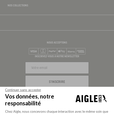
NOS COLLECTIONS
NOUS ACCEPTONS
Visa
Mastercard
PayPal
Apple Pay
Klarna
American Express
INSCRIVEZ-VOUS À NOTRE NEWSLETTER
S'INSCRIRE
Continuer sans accepter
NOUS SUIVRE
Vos données, notre
responsabilité
Chez Aigle, nous concevons chaque interaction avec le même soin que