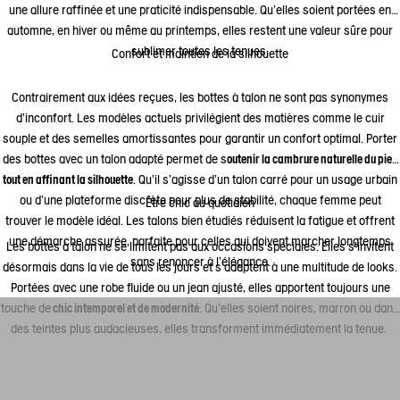
une allure raffinée et une praticité indispensable. Qu’elles soient portées en
automne, en hiver ou même au printemps, elles restent une valeur sûre pour
sublimer toutes les tenues.
Confort et maintien de la silhouette
Contrairement aux idées reçues, les bottes à talon ne sont pas synonymes
d’inconfort. Les modèles actuels privilégient des matières comme le cuir
souple et des semelles amortissantes pour garantir un confort optimal. Porter
des bottes avec un talon adapté permet de s
outenir la cambrure naturelle du pied
tout en affinant la silhouette
. Qu’il s’agisse d’un talon carré pour un usage urbain
ou d’une plateforme discrète pour plus de stabilité, chaque femme peut
Être chic au quotidien
trouver le modèle idéal. Les talons bien étudiés réduisent la fatigue et offrent
une démarche assurée, parfaite pour celles qui doivent marcher longtemps
Les bottes à talon ne se limitent pas aux occasions spéciales. Elles s’invitent
sans renoncer à l’élégance.
désormais dans la vie de tous les jours et s’adaptent à une multitude de looks.
Portées avec une robe fluide ou un jean ajusté, elles apportent toujours une
touche de
chic intemporel et de modernité
. Qu’elles soient noires, marron ou dans
des teintes plus audacieuses, elles transforment immédiatement la tenue.