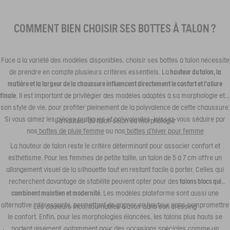
COMMENT BIEN CHOISIR SES BOTTES À TALON ?
Face à la variété des modèles disponibles, choisir ses bottes à talon nécessite
de prendre en compte plusieurs critères essentiels. La
hauteur du talon, la
matière et la largeur de la chaussure influencent directement le confort et l’allure
finale
. Il est important de privilégier des modèles adaptés à sa morphologie et à
son style de vie, pour profiter pleinement de la polyvalence de cette chaussure.
Si vous aimez les pièces pratiques et polyvalentes, laissez-vous séduire par
La hauteur du talon selon sa morphologie
nos
bottes de pluie femme
ou nos
bottes d’hiver pour femme
La hauteur de talon reste le critère déterminant pour associer confort et
esthétisme. Pour les femmes de petite taille, un talon de 5 à 7 cm offre un
allongement visuel de la silhouette tout en restant facile à porter. Celles qui
recherchent davantage de stabilité peuvent opter pour des
talons blocs qui
combinent maintien et modernité.
Les modèles plateforme sont aussi une
alternative intéressante, permettant de gagner en hauteur sans compromettre
Les couleurs incontournables à avoir dans son dressing
le confort. Enfin, pour les morphologies élancées, les talons plus hauts se
portent aisément, notamment pour des occasions spéciales comme un