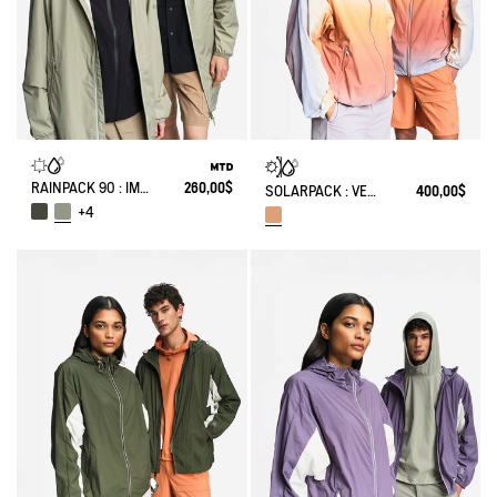
RAINPACK 90 : IMPERMÉABLE MIXTE COUPE-VENT MTD , LONG ET PLIABLE
260,00$
SOLARPACK : VESTE MIXTE DÉPERLANTE PLIABLE UV-C® TIE AND DYE
400,00$
+4