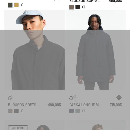
BLOUSON SOFTSHELL 3 COUCHES DÉPERLANT ET CHAUD AVEC POCHES ZIPPÉES
460,00$
+1
+1
BLOUSON SOFTSHELL 3 COUCHES DÉPERLANT ET CHAUD AVEC POCHES ZIPPÉES
460,00$
PARKA LONGUE MATELASSÉE À CAPUCHE EN GORE-TEX®
715,00$
+1
+1
EXCLU WEB