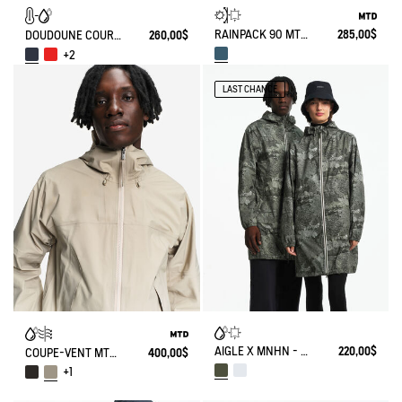
RAINPACK 90 MTD® & UV-C® MIXTE IMPRIMÉ
285,00$
DOUDOUNE COURTE T-KIT SANS MANCHE DÉPERLANTE AVEC MATELASSAGE EN DUVETS ET PLUMES
260,00$
+2
LAST CHANCE
AIGLE X MNHN - RAINPACK 90 : PARKA MIXTE COUPE-VENT IMPERMÉABLE, COURTE ET PLIABLE
220,00$
COUPE-VENT MTD® 3 COUCHES TOUCHER COTON COURT ET LÉGER À CAPUCHE AVEC POCHES ZIPPÉES
400,00$
+1