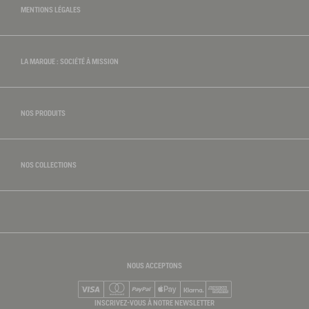
MENTIONS LÉGALES
LA MARQUE : SOCIÉTÉ À MISSION
NOS PRODUITS
NOS COLLECTIONS
NOUS ACCEPTONS
Visa
Mastercard
PayPal
Apple Pay
Klarna
American Express
INSCRIVEZ-VOUS À NOTRE NEWSLETTER