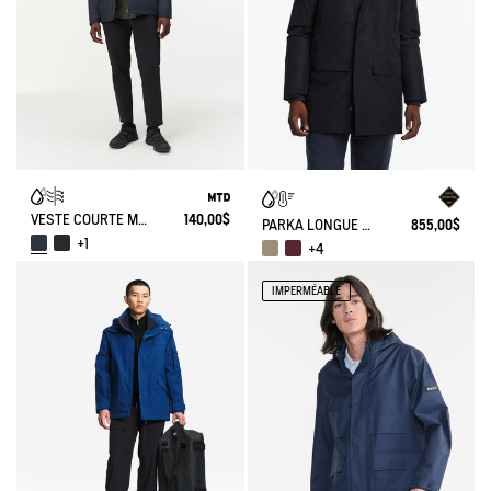
VESTE COURTE MTD OUATE DUPONT SORONA® AVEC CAPUCHE
140,00$
PARKA LONGUE GORE-TEX® À CAPUCHE AVEC MATELASSAGE EN DUVETS ET PLUMES
855,00$
+1
+4
IMPERMÉABLE