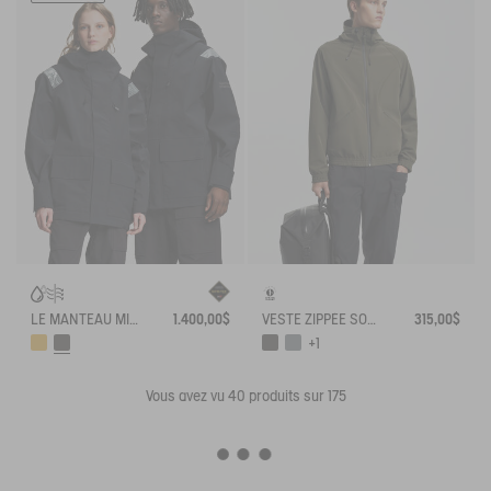
LE MANTEAU MIXTE TECHNIQUE GORE-TEX® AIGLE EXPERIENCE BY ÉTUDES
1.400,00$
VESTE ZIPPÉE SOFTSHELL À CAPUCHE COUPE-VENT
315,00$
+1
Vous avez vu
40
produits sur 175