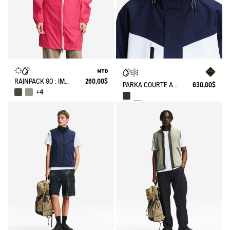
RAINPACK 90 : IMPERMÉABLE MIXTE COUPE-VENT MTD , LONG ET PLIABLE
260,00$
PARKA COURTE À POCHES MULTIPLES AVEC CAPUCHE AMOVIBLE GORE-TEX®
630,00$
+4