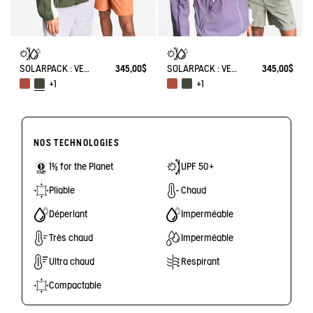
SOLARPACK : VESTE MIXTE DÉPERLANTE PLIABLE UV-C®
345,00$
SOLARPACK : VESTE MIXTE DÉPERLANTE PLIABLE UV-C®
345,00$
+1
+1
NOS TECHNOLOGIES
1% for the Planet
UPF 50+
Pliable
Chaud
Déperlant
Imperméable
Très chaud
Imperméable
Ultra chaud
Respirant
Compactable