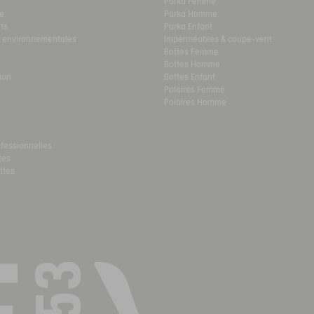
Parka Femme
re
Parka Homme
ts
Parka Enfant
s environnementales
Imperméables & coupe-vent
Bottes Femme
Bottes Homme
ion
Bottes Enfant
Polaires Femme
Polaires Homme
s
ofessionnelles
tes
ttes