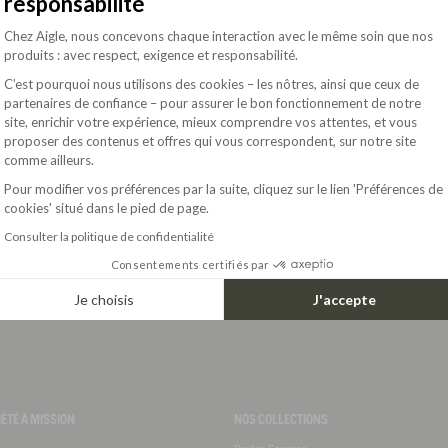
responsabilité
Plateforme de Gestion du Consentement : Pe
Chez Aigle, nous concevons chaque interaction avec le même soin que nos
produits : avec respect, exigence et responsabilité.
C’est pourquoi nous utilisons des cookies – les nôtres, ainsi que ceux de
partenaires de confiance – pour assurer le bon fonctionnement de notre
site, enrichir votre expérience, mieux comprendre vos attentes, et vous
Axeptio consent
proposer des contenus et offres qui vous correspondent, sur notre site
EXCLU WEB
comme ailleurs.
175,00$
CHAUSSURE DE MARCHE MTD PALKA LOW ULTRA LÉGÈRE
1
CHAUSSURE DE MARCHE MTD PALKA LOW ULTRA LÉGÈRE
Pour modifier vos préférences par la suite, cliquez sur le lien 'Préférences de
cookies' situé dans le pied de page.
Consulter la politique de confidentialité
Consentements certifiés par
Je choisis
J'accepte
IÉTÉ À MISSION
NOS COLLECTIONS