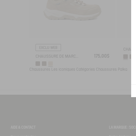
EXCLU WEB
175,00$
CHAUSSURE DE MARCHE MTD PALKA LOW ULTRA LÉGÈRE
Chaussures
Les iconiques
Catégories
Chaussures Palka
AIDE & CONTACT
LA MARQUE : SOC