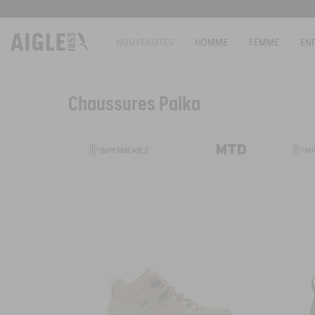
NOUVEAUTÉS
HOMME
FEMME
EN
Chaussures Palka
Filtrer & trier
IMPERMÉABLE
IM