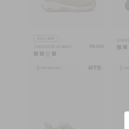
EXCLU WEB
195,00$
CHAUSSURE DE MARCHE MTD PALKA ULTRA LÉGÈRE
IMPERMÉABLE
IM