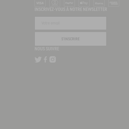
Visa
Mastercard
PayPal
Apple Pay
Klarna
American Ex
INSCRIVEZ-VOUS À NOTRE NEWSLETTER
S'INSCRIRE
NOUS SUIVRE