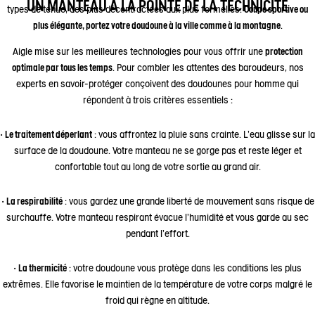
UN MANTEAU À LA POINTE DE LA TECHNICITÉ
types de tenue, des plus décontractées aux plus formelles.
Coupe sportive ou
plus élégante, portez votre doudoune à la ville comme à la montagne
.
Aigle mise sur les meilleures technologies pour vous offrir une
protection
optimale par tous les temps
. Pour combler les attentes des baroudeurs, nos
experts en savoir-protéger conçoivent des doudounes pour homme qui
répondent à trois critères essentiels :
•
Le traitement déperlant
: vous affrontez la pluie sans crainte. L'eau glisse sur la
surface de la doudoune. Votre manteau ne se gorge pas et reste léger et
confortable tout au long de votre sortie au grand air.
•
La respirabilité
: vous gardez une grande liberté de mouvement sans risque de
surchauffe. Votre manteau respirant évacue l'humidité et vous garde au sec
pendant l'effort.
•
La thermicité
: votre doudoune vous protège dans les conditions les plus
extrêmes. Elle favorise le maintien de la température de votre corps malgré le
froid qui règne en altitude.