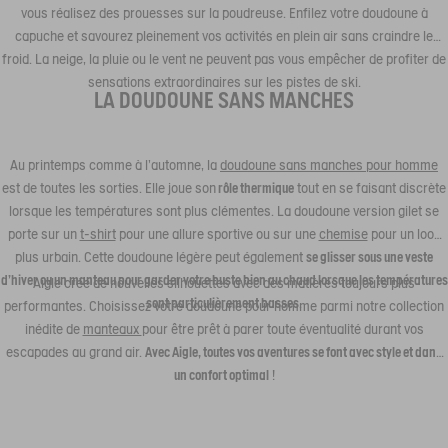
vous réalisez des prouesses sur la poudreuse. Enfilez votre doudoune à
capuche et savourez pleinement vos activités en plein air sans craindre le
froid. La neige, la pluie ou le vent ne peuvent pas vous empêcher de profiter de
sensations extraordinaires sur les pistes de ski.
LA DOUDOUNE SANS MANCHES
Au printemps comme à l’automne, la
doudoune sans manches pour homme
est de toutes les sorties. Elle joue son
rôle thermique
tout en se faisant discrète
lorsque les températures sont plus clémentes. La doudoune version gilet se
porte sur un
t-shirt
pour une allure sportive ou sur une
chemise
pour un look
plus urbain. Cette doudoune légère peut également
se glisser sous une veste
d’hiver ou un manteau pour garder votre buste bien au chaud lorsque les températures
Aigle crée de nouvelles silhouettes avec des matières toujours plus
sont particulièrement basses
.
performantes. Choisissez votre doudoune pour homme parmi notre collection
inédite de
manteaux
pour être prêt à parer toute éventualité durant vos
escapades au grand air.
Avec Aigle, toutes vos aventures se font avec style et dans
un confort optimal
!