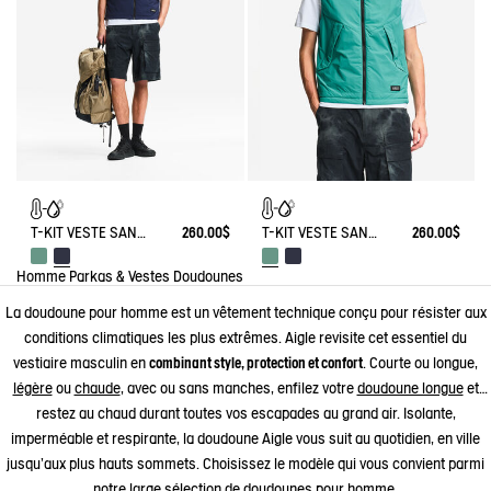
T-KIT VESTE SANS-MANCHES EN DUVET LÉGER DÉPERLANT
260.00$
T-KIT VESTE SANS-MANCHES EN DUVET LÉGER DÉPERLANT
260.00$
Homme
Parkas & Vestes
Doudounes
La doudoune pour homme est un vêtement technique conçu pour résister aux
conditions climatiques les plus extrêmes. Aigle revisite cet essentiel du
vestiaire masculin en
combinant style, protection et confort
. Courte ou longue,
légère
ou
chaude
, avec ou sans manches, enfilez votre
doudoune longue
et
restez au chaud durant toutes vos escapades au grand air. Isolante,
imperméable et respirante, la doudoune Aigle vous suit au quotidien, en ville
jusqu'aux plus hauts sommets. Choisissez le modèle qui vous convient parmi
notre large sélection de doudounes pour homme.