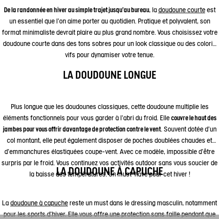
De la randonnée en hiver au simple trajet jusqu’au bureau
, la
doudoune courte
est
un essentiel que l’on aime porter au quotidien. Pratique et polyvalent, son
format minimaliste devrait plaire au plus grand nombre. Vous choisissez votre
doudoune courte dans des tons sobres pour un look classique ou des coloris
vifs pour dynamiser votre tenue.
LA DOUDOUNE LONGUE
Plus longue que les doudounes classiques, cette doudoune multiplie les
éléments fonctionnels pour vous garder à l'abri du froid. Elle
couvre le haut des
jambes pour vous offrir davantage de protection contre le vent
. Souvent dotée d'un
col montant, elle peut également disposer de poches doublées chaudes et
d’emmanchures élastiquées coupe-vent. Avec ce modèle, impossible d'être
surpris par le froid. Vous continuez vos activités outdoor sans vous soucier de
LA DOUDOUNE À CAPUCHE
la baisse des températures. Un must-have pour cet hiver !
La
doudoune à capuche
reste un must dans le dressing masculin, notamment
pour les sports d’hiver. Elle vous offre une protection sans faille pendant que