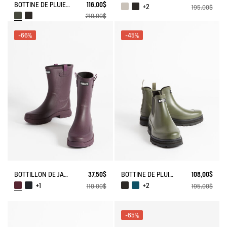
BOTTINE DE PLUIE SOFT RAIN FOURRÉE
116,00$
+2
195,00$
210,00$
-66%
-45%
BOTTILLON DE JARDIN ALYA
37,50$
BOTTINE DE PLUIE SOFT RAIN
108,00$
+1
+2
110,00$
195,00$
-65%