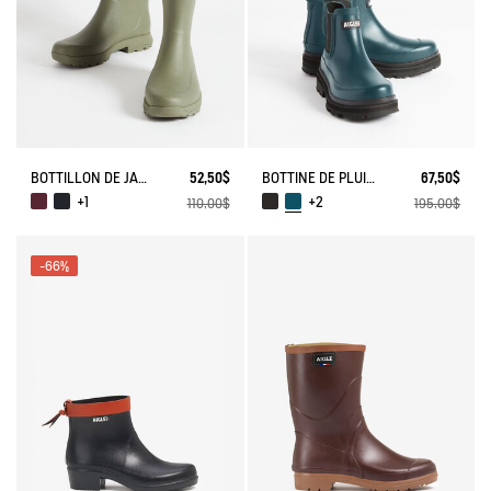
BOTTILLON DE JARDIN ALYA
52,50$
BOTTINE DE PLUIE SOFT RAIN
67,50$
+1
+2
110,00$
195,00$
-66%