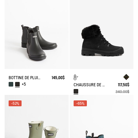
BOTTINE DE PLUIE CARVILLE
145,00$
+5
CHAUSSURE DE MARCHE GORE-TEX TENERE EN CROÛTE DE CUIR FOURRÉE
117,50$
340,00$
-52%
-65%