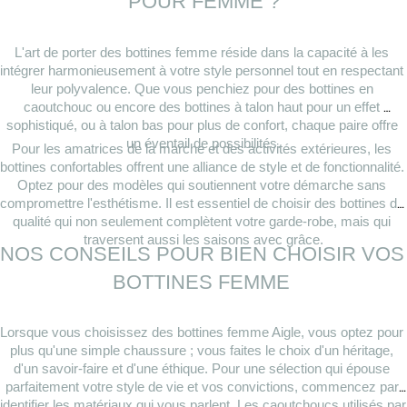
POUR FEMME ?
L'art de porter des bottines femme réside dans la capacité à les 
intégrer harmonieusement à votre style personnel tout en respectant 
leur polyvalence. Que vous penchiez pour des bottines en 
caoutchouc ou encore des bottines à talon haut pour un effet 
sophistiqué, ou à talon bas pour plus de confort, chaque paire offre 
un éventail de possibilités.
Pour les amatrices de la marche et des activités extérieures, les 
bottines confortables offrent une alliance de style et de fonctionnalité. 
Optez pour des modèles qui soutiennent votre démarche sans 
compromettre l'esthétisme. Il est essentiel de choisir des bottines de 
qualité qui non seulement complètent votre garde-robe, mais qui 
traversent aussi les saisons avec grâce.
NOS CONSEILS POUR BIEN CHOISIR VOS 
BOTTINES FEMME 
Lorsque vous choisissez des bottines femme Aigle, vous optez pour 
plus qu'une simple chaussure ; vous faites le choix d'un héritage, 
d'un savoir-faire et d'une éthique. Pour une sélection qui épouse 
parfaitement votre style de vie et vos convictions, commencez par 
identifier les matériaux qui vous parlent. Les caoutchoucs utilisés par 