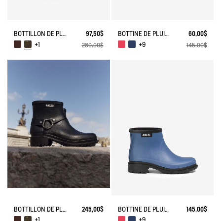
BOTTILLON DE PLUIE MACADAMES ESPRIT BIKER
97,50$
BOTTINE DE PLUIE FULFEEL
60,00$
tre savoir-faire
+1
+9
280,00$
145,00$
BOTTILLON DE PLUIE MACADAMES ESPRIT BIKER
245,00$
BOTTINE DE PLUIE FULFEEL
145,00$
+1
+9