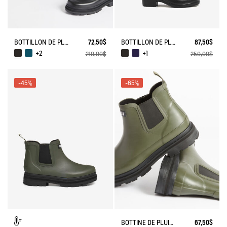
BOTTILLON DE PLUIE MID RAIN
72,50$
BOTTILLON DE PLUIE MYRICA
87,50$
+2
+1
210,00$
250,00$
-45%
-65%
BOTTINE DE PLUIE SOFT RAIN 2
67,50$