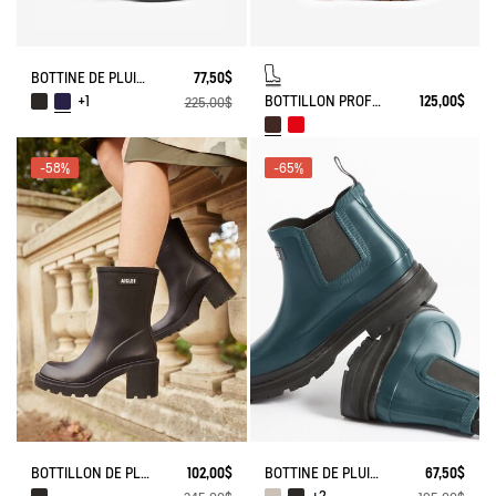
BOTTINE DE PLUIE MYRICA
77,50$
BOTTILLON PROFESSIONNEL BISON
125,00$
+1
225,00$
-58%
-65%
BOTTILLON DE PLUIE À TALON MONCEAU
102,00$
BOTTINE DE PLUIE SOFT RAIN 2
67,50$