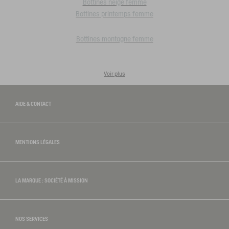
Bottines neige femme
Bottines printemps femme
Bottines montagne femme
Voir plus
AIDE & CONTACT
MENTIONS LÉGALES
LA MARQUE : SOCIÉTÉ À MISSION
NOS SERVICES