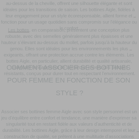
au-dessus de la cheville, offrent une silhouette élégante et sont 
idéales pour les transitions de saison. Les bottines Aigle, fidèles à 
leur engagement pour un style écoresponsable, allient forme et 
fonction pour un usage quotidien sans compromis sur l'élégance ou 
le confort.
Les bottes
, en comparaison, présentent une conception plus 
robuste, avec des semelles généralement plus épaisses et une 
hauteur s'élevant au-dessus du mollet, parfois jusqu'à la hauteur du 
genou. Elles sont idéales pour les environnements les plus 
exigeants, offrant une protection accrue contre les éléments. Les 
bottes Aigle, en particulier, allient durabilité et qualité artisanale, 
COMMENT ASSOCIER SES BOTTINES 
soulignant l'engagement de la marque envers des produits 
résistants, conçus pour durer tout en respectant l'environnement.
POUR FEMME EN FONCTION DE SON 
STYLE ?
Associer ses bottines femme Aigle avec son style personnel est un 
jeu d'équilibre entre confort et tendance, une manière d'exprimer sa 
singularité tout en restant fidèle aux valeurs d'authenticité et de 
durabilité. Les bottines Aigle, grâce à leur design intemporel et leur 
construction de qualité, se prêtent à une multitude d'associations 