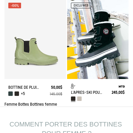
-66%
EXCLU WEB
BOTTINE DE PLUIE CARVILLE
50,00$
L'APRÈS-SKI POUR HOMME IDÉAL
245,00$
+5
145,00$
Femme
Bottes
Bottines femme
COMMENT PORTER DES BOTTINES 