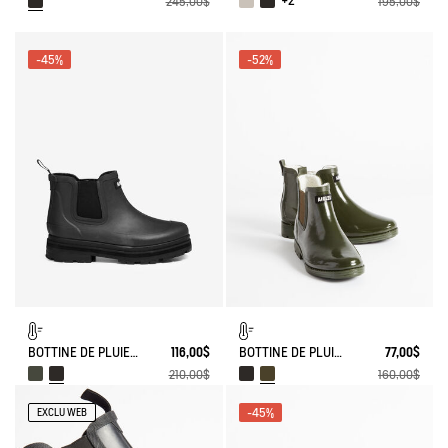
+2
245,00$
195,00$
-45%
-52%
BOTTINE DE PLUIE SOFT RAIN FOURRÉE
116,00$
BOTTINE DE PLUIE CARVILLE FOURRÉE
77,00$
210,00$
160,00$
-45%
EXCLU WEB