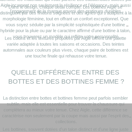
Aigle incarnent non seulement la résilience et l'élégance, mais aussi 
Dans le design, chaque détail compte. Les bottines Aigle se 
l'engagement de la marque envers des pratiques durables.
distinguent par des finitions soignées et des lignes qui s'adaptent à la 
morphologie féminine, tout en offrant un confort exceptionnel. Que 
vous soyez séduite par la simplicité sophistiquée d'une bottine 
hybride pour la pluie ou par le caractère affirmé d'une bottine à talon, 
vous trouverez un modèle qui reflète votre personnalité.
Les coloris et les textures proposés par Aigle offrent une palette 
variée adaptée à toutes les saisons et occasions. Des teintes 
automnales aux couleurs plus vives, chaque paire de bottines est 
une touche finale qui rehausse votre tenue.
QUELLE DIFFÉRENCE ENTRE DES 
BOTTES ET DES BOTTINES FEMME ?
La distinction entre bottes et bottines femme peut parfois sembler 
subtile, mais elle est essentielle pour trouver la chaussure qui 
complétera au mieux votre tenue. Chez Aigle, cette différence se 
caractérise non seulement par la coupe mais aussi par l'esprit des 
collections.
Les bottines, souvent dotées d'un talon distinct et d'une ligne juste 