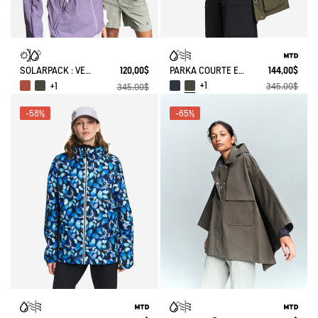
PARKA COURTE ET LÉGÈRE MTD®
144,00$
SOLARPACK : VESTE MIXTE DÉPERLANTE PLIABLE UV-C®
120,00$
+1
+1
345,00$
345,00$
-58%
-65%