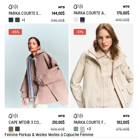
PARKA COURTE À TAILLE RÉGLABLE MTD®
170,00$
PARKA COURTE ET LÉGÈRE MTD®
144,00$
490,00$
+1
345,00$
-65%
-51%
CAPE MTD® 3 COUCHES TOUCHER COTON OVERSIZE COURTE
210,00$
PARKA COURTE FISHTAIL MTD®
182,00$
+3
600,00$
375,00$
Femme
Parkas & Vestes
Vestes à Capuche Femme