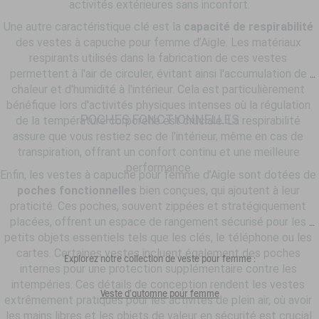
activités extérieures sans inconfort.
Une autre caractéristique clé est la 
capacité de respirabilité
des vestes à capuche pour femme d’Aigle. Les matériaux 
respirants utilisés dans la fabrication de ces vestes 
permettent à l'air de circuler, évitant ainsi l'accumulation de 
chaleur et d'humidité à l'intérieur. Cela est particulièrement 
bénéfique lors d'activités physiques intenses où la régulation 
POCHES FONCTIONNELLES
de la température corporelle est cruciale. La respirabilité 
assure que vous restiez sec de l'intérieur, même en cas de 
transpiration, offrant un confort continu et une meilleure 
performance.
Enfin, les vestes à capuche pour femme d’Aigle sont dotées de 
poches fonctionnelles
 bien conçues, qui ajoutent à leur 
praticité. Ces poches, souvent zippées et stratégiquement 
placées, offrent un espace de rangement sécurisé pour les 
petits objets essentiels tels que les clés, le téléphone ou les 
cartes. Certaines vestes incluent également des poches 
Explorez notre collection de veste pour femme :
internes pour une protection supplémentaire contre les 
intempéries. Ces détails de conception rendent les vestes 
Veste d'automne pour femme
extrêmement pratiques pour les activités de plein air, où avoir 
les mains libres et les objets de valeur en sécurité est crucial.