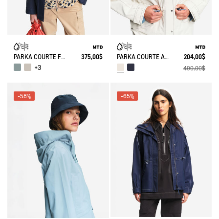
PARKA COURTE FISHTAIL MTD®
375,00$
PARKA COURTE À TAILLE RÉGLABLE MTD®
204,00$
+3
490,00$
-58%
-65%