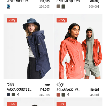
VESTE MIXTE RAINPACK COURTE IMPERMÉABLE ET COMPACTABLE MTD® AIGLE X DEYROLLE
108,00$
CAPE MTD® 3 COUCHES TOUCHER COTON OVERSIZE COURTE
210,00$
260,00$
600,00$
-58%
-65%
PARKA COURTE ET LÉGÈRE MTD®
144,00$
SOLARPACK : VESTE MIXTE DÉPERLANTE PLIABLE UV-C®
120,00$
+1
+1
345,00$
345,00$
-65%
-51%