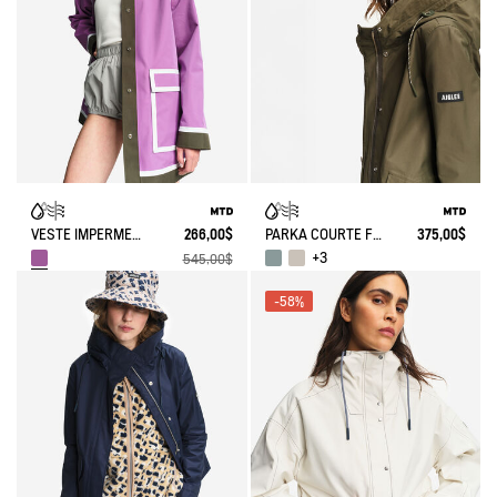
VESTE IMPERMÉABLE MTD® BY INDIA MAHDAVI
266,00$
PARKA COURTE FISHTAIL MTD®
375,00$
+3
545,00$
-58%