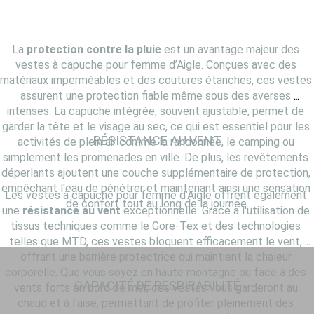
La 
protection contre la pluie
 est un avantage majeur des 
vestes à capuche pour femme d’Aigle. Conçues avec des 
matériaux imperméables et des coutures étanches, ces vestes 
assurent une protection fiable même sous des averses 
intenses. La capuche intégrée, souvent ajustable, permet de 
garder la tête et le visage au sec, ce qui est essentiel pour les 
RÉSISTANCE AU VENT
activités de plein air comme la randonnée, le camping ou 
simplement les promenades en ville. De plus, les revêtements 
déperlants ajoutent une couche supplémentaire de protection, 
empêchant l'eau de pénétrer et maintenant ainsi une sensation 
Les vestes à capuche pour femme d’Aigle offrent également 
de confort tout au long de la journée.
une 
résistance au vent
 exceptionnelle. Grâce à l'utilisation de 
tissus techniques comme le Gore-Tex et des technologies 
telles que MTD, ces vestes bloquent efficacement le vent, 
offrant une barrière protectrice qui maintient la chaleur 
corporelle. Que vous soyez en haute montagne ou face à des 
CAPACITÉ DE RESPIRABILITÉ
vents forts en bord de mer, ces vestes vous garderont au 
chaud et à l'aise, permettant de profiter pleinement des 