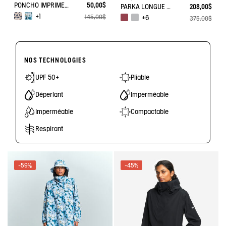
PONCHO IMPRIMÉ IMPERMÉABLE
50,00$
PARKA LONGUE MTD À CAPUCHE
208,00$
+1
145,00$
+6
375,00$
NOS TECHNOLOGIES
UPF 50+
Pliable
Déperlant
Imperméable
Imperméable
Compactable
Respirant
-59%
-45%