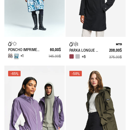
PONCHO IMPRIMÉ IMPERMÉABLE
60,00$
PARKA LONGUE MTD À CAPUCHE
208,00$
+1
145,00$
+6
375,00$
-65%
-58%