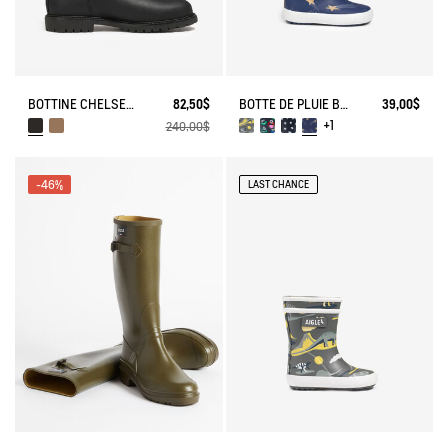
BOTTINE CHELSEA EPERON EN CUIR
82,50$
BOTTE DE PLUIE BABY FLAC
39,00$
+1
240,00$
-46%
LAST CHANCE