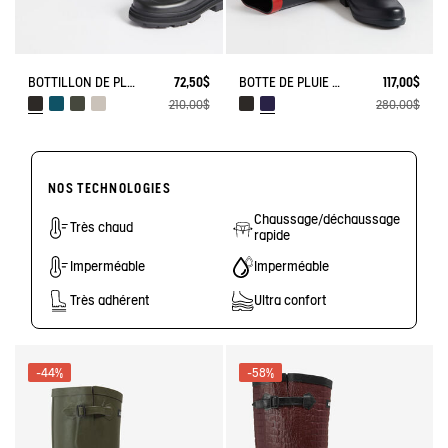
BOTTILLON DE PLUIE MID RAIN
72,50$
BOTTE DE PLUIE MYRICA
117,00$
210,00$
280,00$
NOS TECHNOLOGIES
Chaussage/déchaussage
Très chaud
rapide
Imperméable
Imperméable
Très adhérent
Ultra confort
-44%
-58%