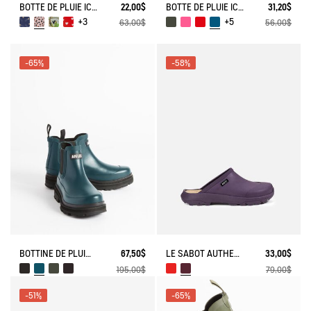
BOTTE DE PLUIE ICONIQUE LOLLY POP PLAY
22,00$
BOTTE DE PLUIE ICONIQUE LOLLY POP
31,20$
+3
+5
63,00$
56,00$
-65%
-58%
BOTTINE DE PLUIE SOFT RAIN
67,50$
LE SABOT AUTHENTIQUE
33,00$
195,00$
79,00$
-51%
-65%