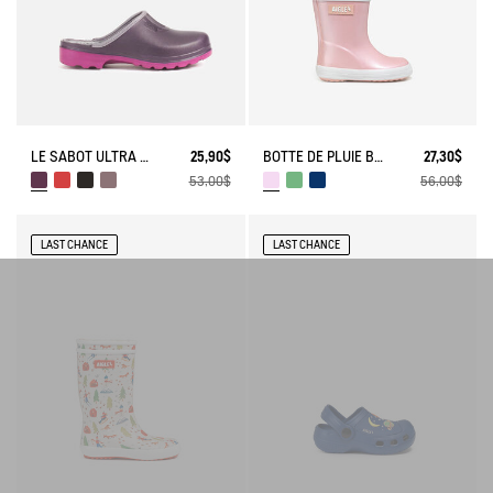
LE SABOT ULTRA LÉGER
25,90$
BOTTE DE PLUIE BABY FLAC IRISÉE
27,30$
53,00$
56,00$
LAST CHANCE
LAST CHANCE