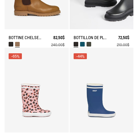
BOTTINE CHELSEA EPERON EN CUIR
82,50$
BOTTILLON DE PLUIE MID RAIN
72,50$
240,00$
210,00$
-65%
-44%