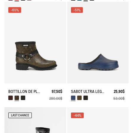
-65%
-51%
BOTTILLON DE PLUIE MACADAMES ESPRIT BIKER
97,50$
SABOT ULTRA LÉGER
25,90$
280,00$
53,00$
-44%
LAST CHANCE