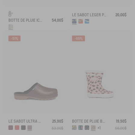
LE SABOT LÉGER POUR ENFANT
20,00$
BOTTE DE PLUIE ICONIQUE LOLLY POP FOURRÉE
54,00$
-51%
-65%
LE SABOT ULTRA LÉGER
25,90$
BOTTE DE PLUIE BABY FLAC
19,50$
+1
53,00$
56,00$