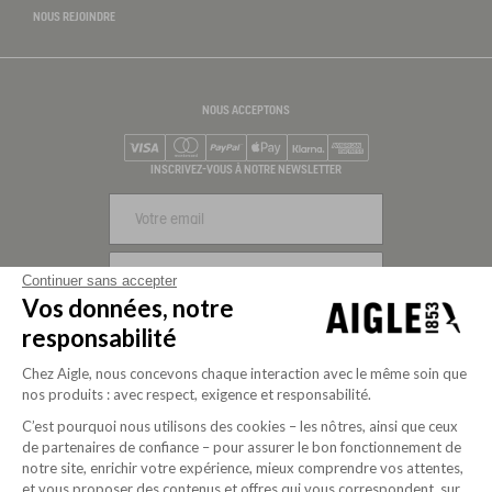
NOUS REJOINDRE
NOUS ACCEPTONS
Visa
Mastercard
PayPal
Apple Pay
Klarna
American Express
INSCRIVEZ-VOUS À NOTRE NEWSLETTER
S'INSCRIRE
Continuer sans accepter
Vos données, notre
NOUS SUIVRE
responsabilité
INSCRIVEZ-VOUS À NOTRE
Chez Aigle, nous concevons chaque interaction avec le même soin que
nos produits : avec respect, exigence et responsabilité.
NEWSLETTER
C’est pourquoi nous utilisons des cookies – les nôtres, ainsi que ceux
de partenaires de confiance – pour assurer le bon fonctionnement de
notre site, enrichir votre expérience, mieux comprendre vos attentes,
Abonnez-vous à notre newsletter pour découvrir les
et vous proposer des contenus et offres qui vous correspondent, sur