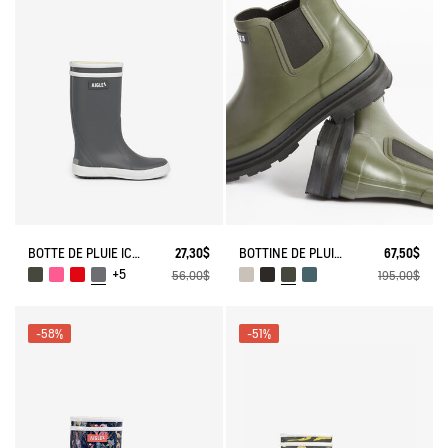
BOTTE DE PLUIE ICONIQUE LOLLY POP
27,30$
BOTTINE DE PLUIE SOFT RAIN 2
67,50$
+5
56,00$
195,00$
-58%
-51%