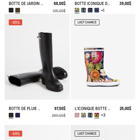
BOTTE DE JARDIN CESSAC
68,00$
BOTTE ICONIQUE DES PREMIERS PAS, EN VERSION IMPRIMÉE
39,00$
+1
125,00$
-65%
LAST CHANCE
BOTTE DE PLUIE MYRICA
97,50$
L'ICONIQUE BOTTE ENFANT, EN VERSION IMPRIMÉE
25,00$
+3
280,00$
-58%
LAST CHANCE