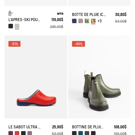
BOTTE DE PLUIE ICONIQUE LOLLY POP PLAY
30,80$
L'APRÈS-SKI POUR FEMME IDÉAL
119,00$
+3
63,00$
245,00$
-51%
-45%
LE SABOT ULTRA LÉGER
25,90$
BOTTINE DE PLUIE SOFT RAIN
108,00$
53,00$
195,00$