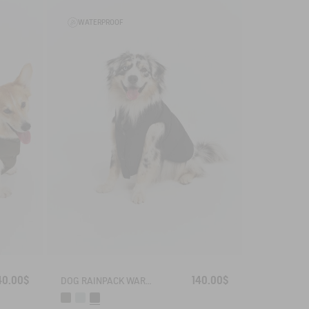
WATERPROOF
40.00$
140.00$
DOG RAINPACK WARM - WARM, FOLDABLE, AND WATERPROOF DOG PARKA