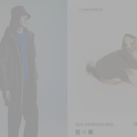
WATERPROOF
1
DOG RAINPACK WARM - WARM, FOLDABLE, AND WATERPROOF DOG PARKA