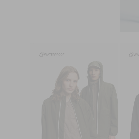
WATERPROOF
WA