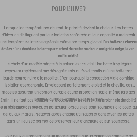
POUR L'HIVER
Lorsque les températures chutent, la priorité devient la chaleur. Les bottes
d’hiver se distinguent par leur isolation renforcée et leur capacité à maintenir
une température interne agréable même par temps glacial.
Des bottes de chasse
dotées d’une doublure isolante permettent de rester au chaud malgré la neige, le vent
ou l’humidité
.
Le choix d’un modèle adapté à la saison est crucial. Une botte trop légère
exposera rapidement aux désagréments du froid, tandis qu’une botte trop
lourde pourra nuire à la mobilité. C’est pourquoi la conception Aigle combine
isolation et ergonomie. Enveloppant parfaitement le pied et la cheville, ces
modèles assurent un confort durable et une protection fiable, même lors des
longues journées passées sur le terrain.
Enfin, il ne faut pas négliger l’entretien.
Un entretien régulier prolonge la durabilité
et la résistance des bottes
, en particulier lorsqu’elles sont soumises à la boue, au
gel ou aux marais. Nettoyer après chaque utilisation et conserver les bottes
dans un lieu sec permet de préserver leur étanchéité et leur souplesse.
Pour ceux qui recherchent un modèle spécifique, la collection complète de