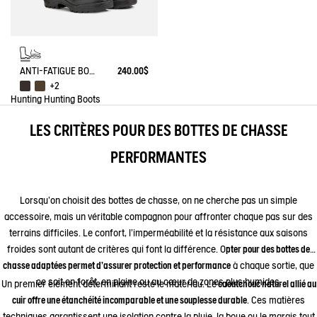
ANTI-FATIGUE BOOT PARCOURS 2.0 ADJUSTABLE
240.00$
+2
Hunting
Hunting Boots
LES CRITÈRES POUR DES BOTTES DE CHASSE
PERFORMANTES
Lorsqu’on choisit des bottes de chasse, on ne cherche pas un simple
accessoire, mais un véritable compagnon pour affronter chaque pas sur des
terrains difficiles. Le confort, l’imperméabilité et la résistance aux saisons
froides sont autant de critères qui font la différence. O
pter pour des bottes de
chasse adaptées permet d’assurer protection et performance
à chaque sortie, que
ce soit en forêt, en plaine ou au cœur de zones plus humides.
Un premier élément déterminant reste le matériau. Le
caoutchouc naturel allié au
cuir offre une étanchéité incomparable et une souplesse durable
. Ces matières
techniques garantissent une isolation contre la pluie, la boue ou le marais tout