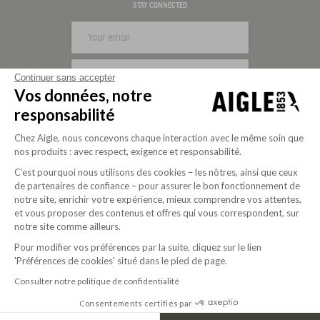
Visa
Mastercard
PayPal
Apple Pay
Klarna
American Express
STAY CONNECTED
SIGN UP
Continuer sans accepter
Vos données, notre
FOLLOW US
responsabilité
Chez Aigle, nous concevons chaque interaction avec le même soin que
nos produits : avec respect, exigence et responsabilité.
C’est pourquoi nous utilisons des cookies – les nôtres, ainsi que ceux
de partenaires de confiance – pour assurer le bon fonctionnement de
notre site, enrichir votre expérience, mieux comprendre vos attentes,
et vous proposer des contenus et offres qui vous correspondent, sur
notre site comme ailleurs.
Pour modifier vos préférences par la suite, cliquez sur le lien
'Préférences de cookies' situé dans le pied de page.
Purpose-driven company since 2020
Consulter notre politique de confidentialité
Consentements certifiés par
© 2026 Aigle
USD | EN