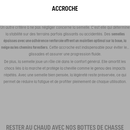
ACCROCHE
Un autre critère à ne pas négliger concerne la semelle. C’est elle qui détermine
la stabilité sur des terrains parfois glissants ou accidentés. Des
semelles
épaisses avec une adhérence renforcée offrent un maintien optimal sur la boue, la
neige ou les chemins forestiers
. Cette accroche est indispensable pour éviter les
glissades et assurer une progression fluide.
De plus, la semelle joue un rôle clé dans le confort général. Elle amortit les
chocs liés à la marche et protège la cheville comme le genou des impacts
répétés. Avec une semelle bien pensée, la légèreté reste préservée, ce qui
permet de réduire la fatigue et de profiter pleinement de chaque utilisation.
RESTER AU CHAUD AVEC NOS BOTTES DE CHASSE