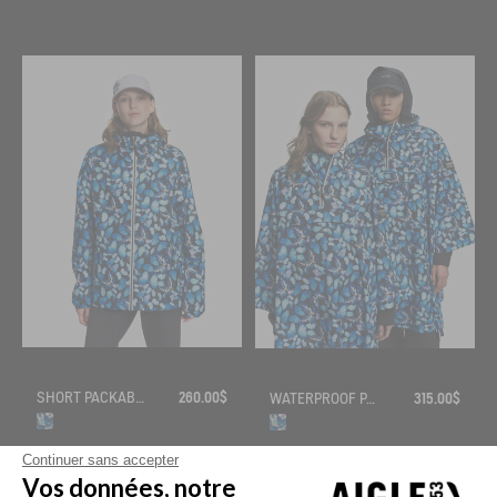
SHORT PACKABLE RAINJACKET MTD® AIGLE X DEYROLLE
260.00$
WATERPROOF PACKABLE RAIN CAPE MTD® AIGLE X DEYROLLE
315.00$
Continuer sans accepter
Vos données, notre