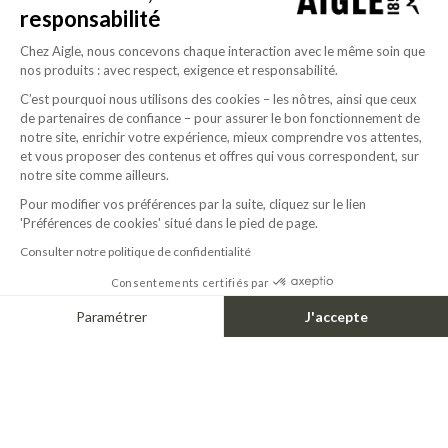
responsabilité
Chez Aigle, nous concevons chaque interaction avec le même soin que
nos produits : avec respect, exigence et responsabilité.
C’est pourquoi nous utilisons des cookies – les nôtres, ainsi que ceux
de partenaires de confiance – pour assurer le bon fonctionnement de
notre site, enrichir votre expérience, mieux comprendre vos attentes,
et vous proposer des contenus et offres qui vous correspondent, sur
notre site comme ailleurs.
Pour modifier vos préférences par la suite, cliquez sur le lien
'Préférences de cookies' situé dans le pied de page.
PRINTED SHORT SLEEVE TEE AIGLE X DEYROLLE DRY FAST TEXTILE®
110.00$
Consulter notre politique de confidentialité
WATERPROOF BUCKET HAT AIGLE X DEYROLLE
110.00$
Consentements certifiés par
Paramétrer
J'accepte
Axeptio consent
Plateforme de Gestion du Consentement : Personnalisez vos Options
Notre plateforme vous permet d'adapter et de gérer vos paramètres de confide
VICTIM OF ITS OWN SUCCESS
VICTIM OF ITS OWN SUCCESS