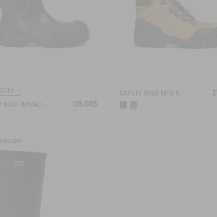
EXCLU
2
SAFETY SHOE MTD NASSIO EVO S3 CERTIFIED
135.00$
SAFETY BOOT ARVALT S5 CERTIFIED
RONG GRIP