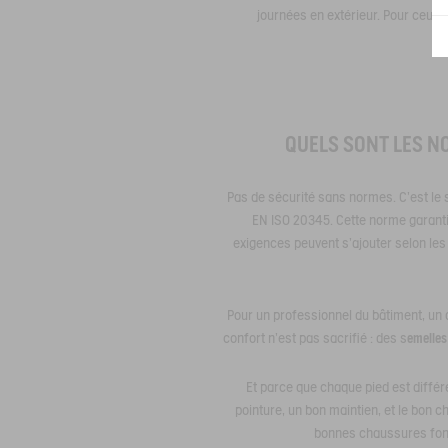
journées en extérieur. Pour ceux 
QUELS SONT LES N
Pas de sécurité sans normes. C’est le s
EN ISO 20345. Cette norme garant
exigences peuvent s’ajouter selon les
Pour un professionnel du bâtiment, un a
confort n’est pas sacrifié : des s
emelles
Et parce que chaque pied est différ
pointure, un bon maintien, et le bon ch
bonnes chaussures font