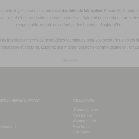
ualité. Aigle, c’est aussi une
vision durable de la fabrication
. Depuis 1853, nous f
ossible, et d’une production pensée pour durer. Cela fait de nos chaussures de 
responsable, adapté aux attentes des hommes d’aujourd’hui.
 de travail pour homme
ou de modèles techniques pour vos aventures en plein air
, robustesse et sécurité. Explorez dès maintenant notre gamme dédiée ici :
chaus
See more
PURPOSE-DRIVEN COMPANY
COLLECTIONS
Women parkas
Men parkas
Women boots
velopment
Men boots
Kids boots