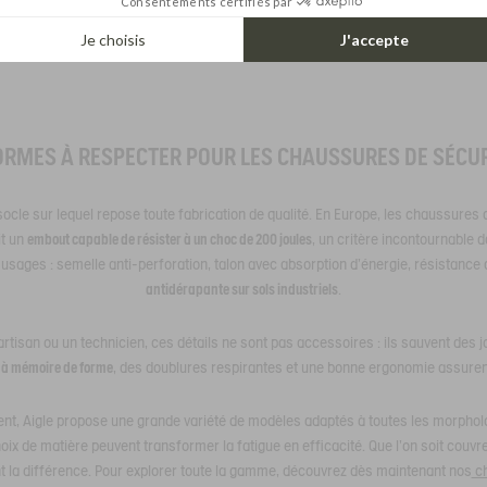
Consentements certifiés par
qui recherchent ce type de modèle, notre sélection de
chaussures de sécurité 
Je choisis
J'accepte
parfaitement à ces besoins.
ORMES À RESPECTER POUR LES CHAUSSURES DE SÉCU
ocle sur lequel repose toute fabrication de qualité. En Europe, les chaussures
it un
embout capable de résister à un choc de 200 joules
, un critère incontournable 
 usages : semelle anti-perforation, talon avec absorption d’énergie, résistanc
antidérapante sur sols industriels
.
rtisan ou un technicien, ces détails ne sont pas accessoires : ils sauvent des jo
 à mémoire de forme
, des doublures respirantes et une bonne ergonomie assurent
ent, Aigle propose une grande variété de modèles adaptés à toutes les morphol
oix de matière peuvent transformer la fatigue en efficacité. Que l’on soit couvreu
 la différence. Pour explorer toute la gamme, découvrez dès maintenant nos
ch