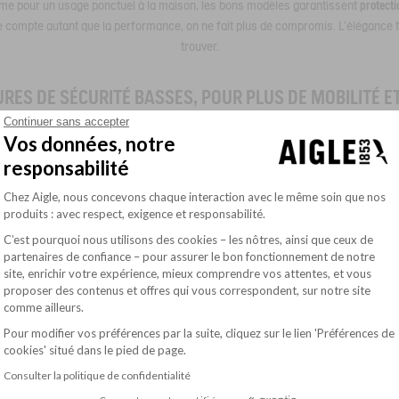
 même pour un usage ponctuel à la maison, les bons modèles garantissent
protecti
le compte autant que la performance, on ne fait plus de compromis. L’élégance tec
trouver.
RES DE SÉCURITÉ BASSES, POUR PLUS DE MOBILITÉ ET
Continuer sans accepter
Vos données, notre
 bouger, à monter, à descendre, à marcher sans relâche, les chaussures de sécu
responsabilité
rande légèreté
, tout en respectant les normes de sécurité requises. La semelle 
Plateforme de Gestion du Consentement : Pe
is que
l’embout en acier
protège efficacement les orteils en cas de choc. Parfaites
Chez Aigle, nous concevons chaque interaction avec le même soin que nos
e portent aussi très bien en extérieur, lors d’un week-end actif à la campagne. L
produits : avec respect, exigence et responsabilité.
discret mais solide du quotidien
.
C’est pourquoi nous utilisons des cookies – les nôtres, ainsi que ceux de
RITÉ HAUTES OU BOTTES DE SÉCURITÉ POUR UNE PRO
partenaires de confiance – pour assurer le bon fonctionnement de notre
site, enrichir votre expérience, mieux comprendre vos attentes, et vous
CHEVILLE
Axeptio consent
proposer des contenus et offres qui vous correspondent, sur notre site
comme ailleurs.
industriel, la stabilité est primordiale. Les modèles montants, bottes comprise
Pour modifier vos préférences par la suite, cliquez sur le lien 'Préférences de
cookies' situé dans le pied de page.
out en assurant un bon maintien. Ces modèles sont souvent plébiscités dans les s
ulier, accidenté, parfois glissant. Grâce à des
matériaux robustes comme le cuir tra
Consulter la politique de confidentialité
s. Certaines versions sont même dotées de membranes imperméables, parfaites p