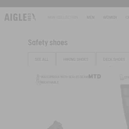
NEW COLLECTION
MEN
WOMEN
C
Safety shoes
SEE ALL
HIKING SHOES
DECK SHOES
Filter & sort
WATERPROOF WITH SEALED SEAMS
ST
BREATHABLE