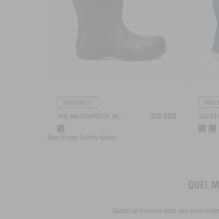
WEB EXCLU
WEB 
210.00$
THE WATERPROOF, INSULATED LEATHER SAFETY BOOT
Men
Shoes
Safety shoes
QUEL M
Quand on travaille dans des environn