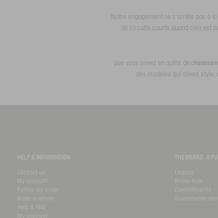
Notre engagement ne s’arrête pas à la q
de circuits courts quand cela est p
Que vous soyez en quête de
chaussures
des modèles qui allient style
HELP & INFORMATION
THE BRAND : A 
Contact us
Legacy
My account
Know-how
Follow my order
Commitments
Make a return
Sustainable de
Help & FAQ
My account