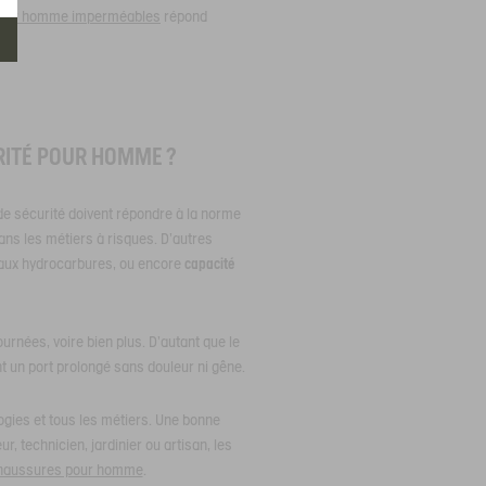
pour homme imperméables
répond
RITÉ POUR HOMME ?
 de sécurité doivent répondre à la norme
dans les métiers à risques. D’autres
e aux hydrocarbures, ou encore
capacité
urnées, voire bien plus. D’autant que le
 un port prolongé sans douleur ni gêne.
ogies et tous les métiers. Une bonne
r, technicien, jardinier ou artisan, les
aussures pour homme
.