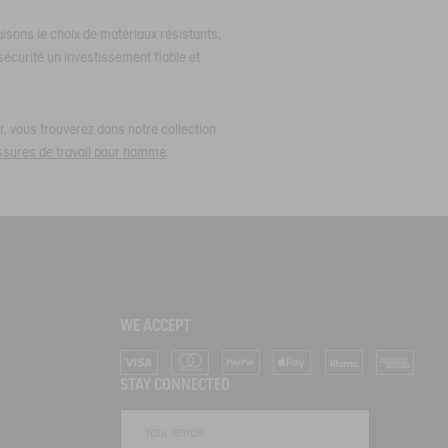
aisons le choix de matériaux résistants,
sécurité un investissement fiable et
, vous trouverez dans notre collection
sures de travail pour homme
.
WE ACCEPT
Visa
Mastercard
PayPal
Apple Pay
Klarna
American Ex
STAY CONNECTED