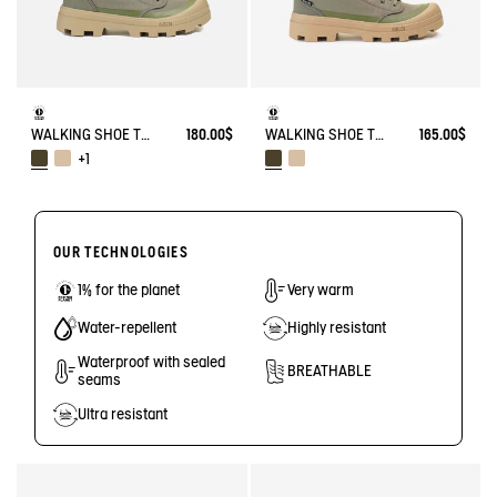
WALKING SHOE TENERE
180.00$
WALKING SHOE TENERE
165.00$
+1
OUR TECHNOLOGIES
1% for the planet
Very warm
Water-repellent
Highly resistant
Waterproof with sealed
BREATHABLE
seams
Ultra resistant