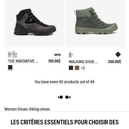
THE INNOVATIVE HIGH-TOP WALKING SHOE FOR WOMEN MADE FROM MATRYX®
190.00$
WALKING SHOE GORE-TEX TENERE IN LEATHER
300.00$
+2
You have seen
40
products out of 46
Women
Shoes
Hiking shoes
LES CRITÈRES ESSENTIELS POUR CHOISIR DES