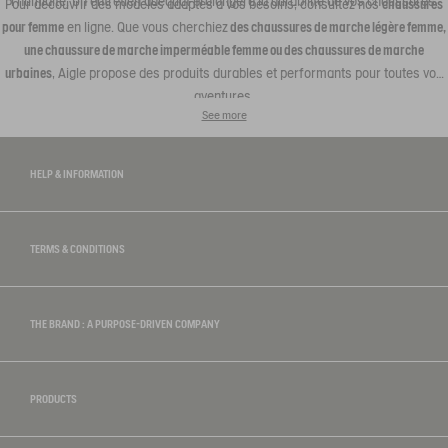
l’humidité. Un entretien adéquat prolongera la durabilité de vos chaussures.
Pour découvrir des modèles adaptés à vos besoins, consultez nos
chaussures
pour femme
en ligne. Que vous cherchiez
des chaussures de marche légère femme,
une chaussure de marche imperméable femme ou des chaussures de marche
urbaines
, Aigle propose des produits durables et performants pour toutes vos
aventures.
See more
HELP & INFORMATION
TERMS & CONDITIONS
THE BRAND : A PURPOSE-DRIVEN COMPANY
PRODUCTS