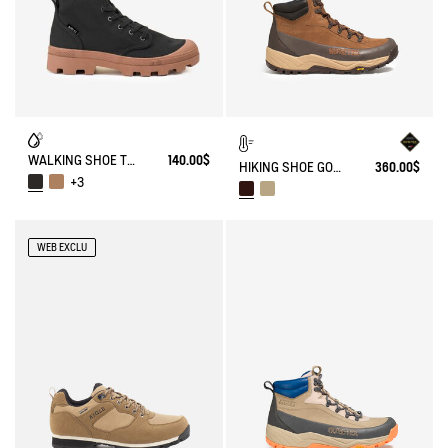
WALKING SHOE TENERE
140.00$
HIKING SHOE GORE-TEX OVERTRACK
360.00$
+3
WEB EXCLU