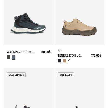
WALKING SHOE MTD TREKKIX
170.00$
TENERE ICON LOW WALKING SHOE ENRGCORE & DURACOMP™
175.00$
+1
LAST CHANCE
WEB EXCLU