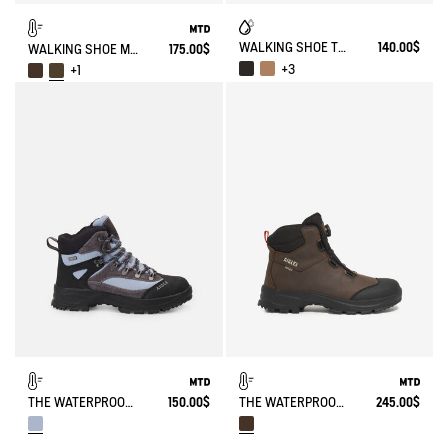
WALKING SHOE TENERE
140.00$
WALKING SHOE MTD PALKA LOW ULTRA-LIGHT
175.00$
+3
+1
THE WATERPROOF AND BREATHABLE HIGH-CUT SHOE
150.00$
THE WATERPROOF AND BREATHABLE LEATHER ANKLE BOOT WITH QUICKLACE SYSTEM
245.00$