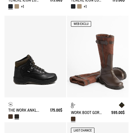
TENERE ICON LOW WALKING SHOE ENRGCORE & DURACOMP™
175.00$
TENERE ICON LOW WALKING SHOE ENRGCORE & DURACOMP™
175.00$
+1
+1
WEB EXCLU
THE WORK ANKLE BOOT
175.00$
WORK BOOT GORE-TEX INVERSS IN GRAINED LEATHER FUR-LINED
595.00$
LAST CHANCE