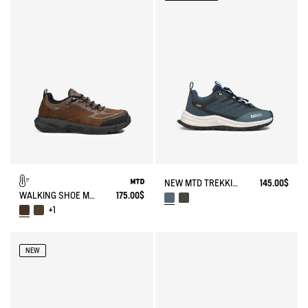
NEW MTD TREKKING SHOES IN LOW VERSION
145.00$
WALKING SHOE MTD PALKA LOW ULTRA-LIGHT
175.00$
+1
NEW