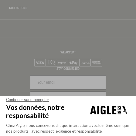
COLLECTIONS
WE ACCEPT
Visa
Mastercard
PayPal
Apple Pay
Klarna
American Express
STAY CONNECTED
SIGN UP
Continuer sans accepter
Vos données, notre
FOLLOW US
responsabilité
Chez Aigle, nous concevons chaque interaction avec le même soin que
nos produits : avec respect, exigence et responsabilité.