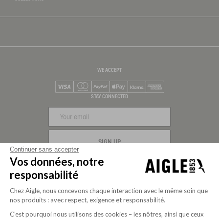
WE ACCEPT
Visa
Mastercard
PayPal
Apple Pay
Klarna
American Express
STAY CONNECTED
SIGN UP
Continuer sans accepter
Vos données, notre
FOLLOW US
responsabilité
Chez Aigle, nous concevons chaque interaction avec le même soin que
nos produits : avec respect, exigence et responsabilité.
C’est pourquoi nous utilisons des cookies – les nôtres, ainsi que ceux