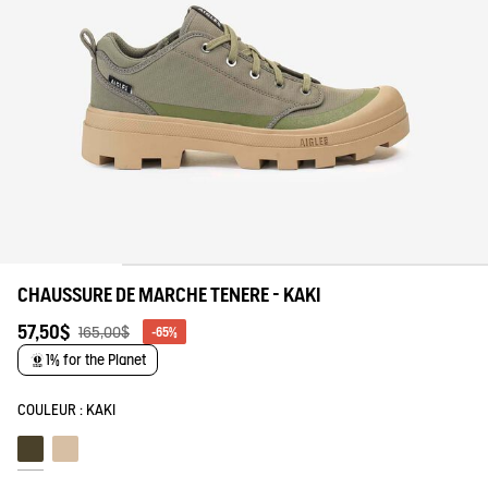
tre savoir-faire
CHAUSSURE DE MARCHE TENERE - KAKI
57,50$
165,00$
-65%
1% for the Planet
COULEUR :
KAKI
Kaki
Sable