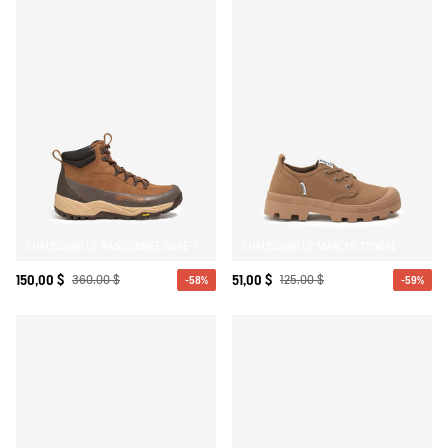
CHAUSSURE DE RANDONNÉE GORE-TEX OVERTRACK
CHAUSSURE DE MARCHE TENERE
150,00 $
360,00 $
51,00 $
125,00 $
-58%
-59%