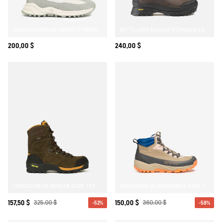
SNEAKER URBAINE HOMME D'INSPIRATION TRAIL
BOTTILLONS EN CUIR TECHNIQUES AVEC MEMBRANE GORE-TEX® ET SEMELLE VIBRAM®
200,00 $
240,00 $
CHAUSSURE DE MARCHE GORE-TEX VIBRAM® ALTAVIO EN CROÛTE DE CUIR HAUTE PERFORMANCE
CHAUSSURE DE RANDONNÉE GORE-TEX OVERTRACK
157,50 $
325,00 $
150,00 $
360,00 $
-52%
-58%