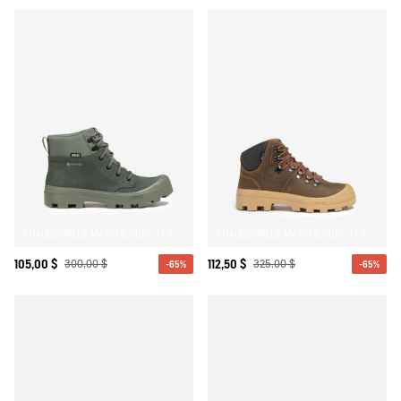
CHAUSSURE DE MARCHE GORE-TEX TENERE EN CUIR
CHAUSSURE DE MARCHE GORE-TEX TENERE SNOW EN CROÛTE DE CUIR
105,00 $
300,00 $
112,50 $
325,00 $
-65%
-65%