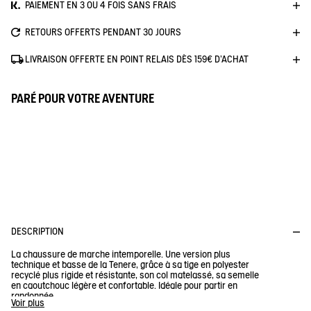
PAIEMENT EN 3 OU 4 FOIS SANS FRAIS
RETOURS OFFERTS PENDANT 30 JOURS
LIVRAISON OFFERTE EN POINT RELAIS DÈS 159€ D'ACHAT
PARÉ POUR VOTRE AVENTURE
D
P
E
R
I
O
F
I
D
T
U
R
1% FOR THE PLANET
E
C
C
T
Aigle reverse 1% du chiffre d'affaires pour tout achat d'une paire
de Tenere ou d'une Polaire
DESCRIPTION
La chaussure de marche intemporelle. Une version plus
technique et basse de la Tenere, grâce à sa tige en polyester
recyclé plus rigide et résistante, son col matelassé, sa semelle
en caoutchouc légère et confortable. Idéale pour partir en
randonnée.
Voir plus