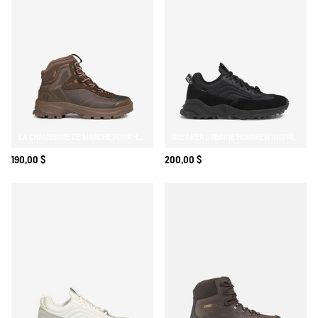
M’INSCRIRE À L’ALERTE
LA CHAUSSURE DE MARCHE POUR HOMME, MONTANTE ET INNOVANTE EN MATRYX®
SNEAKER URBAINE HOMME D'INSPIRATION TRAIL
190,00 $
200,00 $