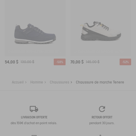
CHAUSSURE MTD ULTRA LÉGÈRE ET ÉTANCHE
LA CHAUSSURE DE MARCHE, ULTRA LÉGÈRE ET ÉTANCHE, REDESSINÉE MTD
54,00 $
130,00 $
70,00 $
145,00 $
-58%
-52%
Accueil
Homme
Chaussures
Chaussure de marche Tenere
LIVRAISON OFFERTE
RETOUR OFFERT
dès 159€ d'achat en point relais.
pendant 30 jours.