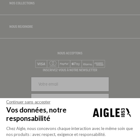
NOS COLLECTIONS
NOUS REJOINDRE
NOUS ACCEPTONS
Visa
Mastercard
PayPal
Apple Pay
Klarna
American Express
INSCRIVEZ-VOUS À NOTRE NEWSLETTER
S'INSCRIRE
Continuer sans accepter
Vos données, notre
NOUS SUIVRE
responsabilité
Chez Aigle, nous concevons chaque interaction avec le même soin que
nos produits : avec respect, exigence et responsabilité.