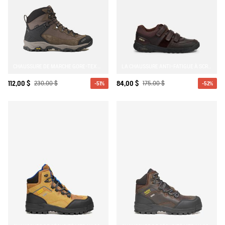
CHAUSSURE DE MARCHE GORE-TEX & VIBRAM® SONRICKER
LA CHAUSSURE ANTI-FATIGUE À SCRATCHS
112,00 $
230,00 $
84,00 $
175,00 $
-51%
-52%