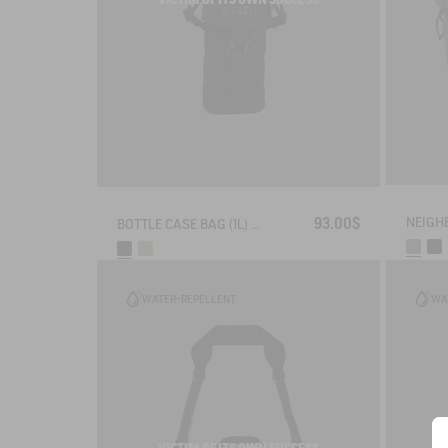
93.00$
BOTTLE CASE BAG (1L) - URBAN HIKING
WATER-REPELLENT
WA
VICTIM OF ITS OWN SUCCESS