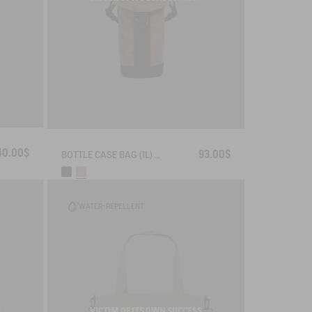
40.00$
93.00$
BOTTLE CASE BAG (1L) - URBAN HIKING
WATER-REPELLENT
VICTIM OF ITS OWN SUCCESS
S