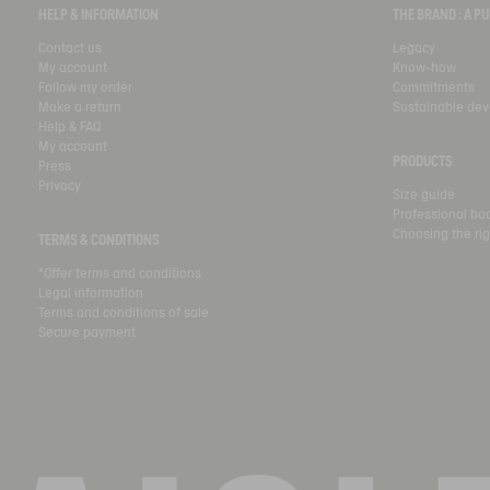
HELP & INFORMATION
THE BRAND : A 
Contact us
Legacy
My account
Know-how
Follow my order
Commitments
Make a return
Sustainable de
Help & FAQ
My account
PRODUCTS
Press
Privacy
Size guide
Professional bo
Choosing the rig
TERMS & CONDITIONS
*Offer terms and conditions
Legal information
Terms and conditions of sale
Secure payment