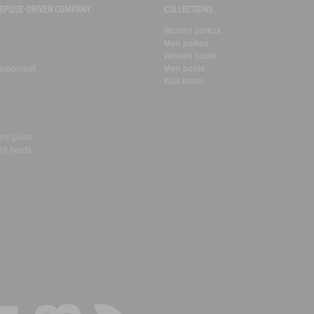
PURPOSE-DRIVEN COMPANY
COLLECTIONS
Women parkas
Men parkas
Women boots
velopment
Men boots
Kids boots
ots guide
ht boots