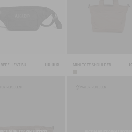
110.00$
1
WATER REPELLENT BUMBAG SOLID 2.5L
MINI TOTE SHOULDER BAG (4L) - NEIGHBORHOOD
TER-REPELLENT
WATER-REPELLENT
VICTIM OF ITS OWN SUCCESS
VICTIM OF ITS OWN SUCCES