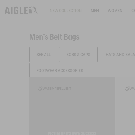
NEW COLLECTION
MEN
WOMEN
C
Men's Belt Bags
SEE ALL
BOBS & CAPS
HATS AND BAL
FOOTWEAR ACCESSORIES
Filter & sort
WATER-REPELLENT
WA
VICTIM OF ITS OWN SUCCESS