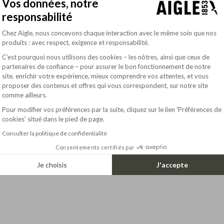
VICTIM OF ITS OWN SUCCES
Vos données, notre
responsabilité
Plateforme de Gestion du Consentement : Pe
Chez Aigle, nous concevons chaque interaction avec le même soin que nos
produits : avec respect, exigence et responsabilité.
C’est pourquoi nous utilisons des cookies – les nôtres, ainsi que ceux de
partenaires de confiance – pour assurer le bon fonctionnement de notre
site, enrichir votre expérience, mieux comprendre vos attentes, et vous
Axeptio consent
proposer des contenus et offres qui vous correspondent, sur notre site
comme ailleurs.
Pour modifier vos préférences par la suite, cliquez sur le lien 'Préférences de
190.00$
LIGHT & COMPACT - BIG TOTEBAG (20L)
1
KINCHAKU SHOULDER BAG (4L) - LIGHT & COMPACT
cookies' situé dans le pied de page.
Consulter la politique de confidentialité
Consentements certifiés par
Je choisis
J'accepte