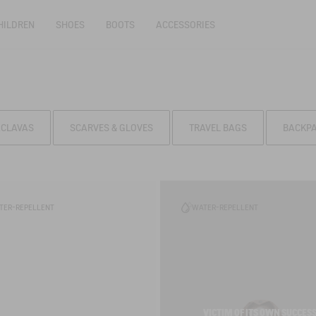
HILDREN
SHOES
BOOTS
ACCESSORIES
ACLAVAS
SCARVES & GLOVES
TRAVEL BAGS
BACKP
TER-REPELLENT
WATER-REPELLENT
VICTIM OF ITS OWN SUCCES