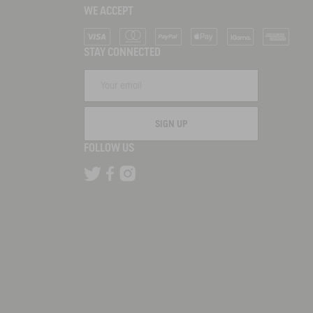
WE ACCEPT
Visa
Mastercard
PayPal
Apple Pay
Klarna
American Ex
STAY CONNECTED
SIGN UP
FOLLOW US