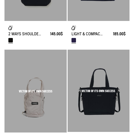
2 WAYS SHOULDER & TOTE BAG (10L) - NEIGHBORHOOD
145.00$
LIGHT & COMPACT - BIG TOTEBAG (20L)
185.00$
VICTIM OF ITS OWN SUCCESS
VICTIM OF ITS OWN SUCCESS