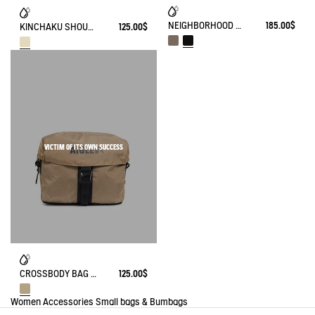
NEIGHBORHOOD - CASUAL TOTEBAG (15L)
185.00$
KINCHAKU SHOULDER BAG (4L) - LIGHT & COMPACT
125.00$
VICTIM OF ITS OWN SUCCESS
CROSSBODY BAG (3L) - URBAN HIKING
125.00$
Women
Accessories
Small bags & Bumbags