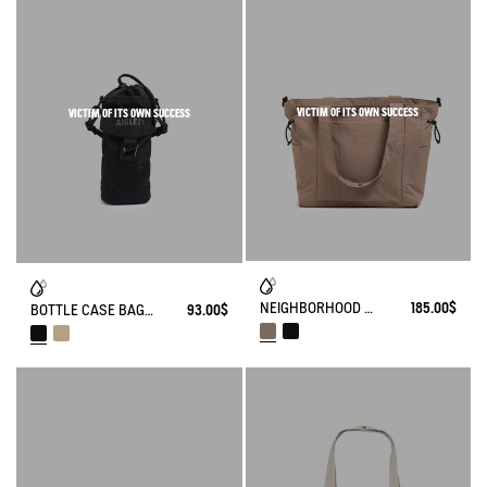
VICTIM OF ITS OWN SUCCESS
VICTIM OF ITS OWN SUCCESS
NEIGHBORHOOD - CASUAL TOTEBAG (15L)
185.00$
BOTTLE CASE BAG (1L) - URBAN HIKING
93.00$