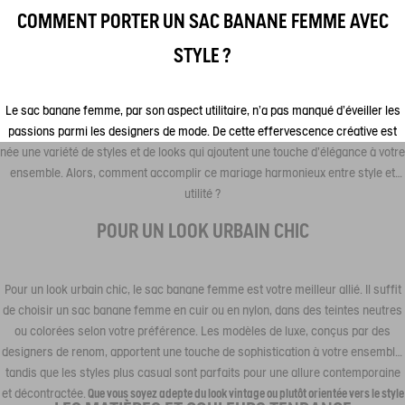
COMMENT PORTER UN SAC BANANE FEMME AVEC
STYLE ?
Le sac banane femme, par son aspect utilitaire, n'a pas manqué d'éveiller les
passions parmi les designers de mode. De cette effervescence créative est
née une variété de styles et de looks qui ajoutent une touche d'élégance à votre
ensemble. Alors, comment accomplir ce mariage harmonieux entre style et
utilité ?
POUR UN LOOK URBAIN CHIC
Pour un look urbain chic, le sac banane femme est votre meilleur allié. Il suffit
de choisir un sac banane femme en cuir ou en nylon, dans des teintes neutres
ou colorées selon votre préférence. Les modèles de luxe, conçus par des
designers de renom, apportent une touche de sophistication à votre ensemble,
tandis que les styles plus casual sont parfaits pour une allure contemporaine
et décontractée.
Que vous soyez adepte du look vintage ou plutôt orientée vers le style