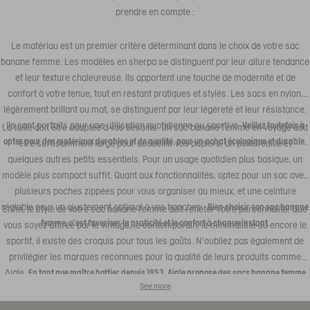
prendre en compte :
Le matériau est un premier critère déterminant dans le choix de votre sac
banane femme. Les modèles en sherpa se distinguent par leur allure tendance
et leur texture chaleureuse. Ils apportent une touche de modernité et de
confort à votre tenue, tout en restant pratiques et stylés. Les sacs en nylon,
légèrement brillant ou mat, se distinguent par leur légèreté et leur résistance.
Ils sont parfaits pour une utilisation quotidienne ou sportive.
Veillez toutefois à
La taille doit être adaptée à vos besoins. Un sac banane femme en voyage doit
opter pour des matériaux durables et de qualité, pour un achat écologique et durable.
être suffisamment large pour accueillir vos papiers, un portefeuille et
quelques autres petits essentiels. Pour un usage quotidien plus basique, un
modèle plus compact suffit. Quant aux fonctionnalités, optez pour un sac avec
plusieurs poches zippées pour vous organiser au mieux, et une ceinture
réglable pour un ajustement optimal à vos hanches.
Bien choisir son sac banane
Enfin, le style de votre sac banane femme doit refléter votre personnalité. Que
femme, c'est favoriser la praticité et le confort à chaque instant.
vous soyez attirée par le vintage, le contemporain, le minimaliste ou encore le
sportif, il existe des croquis pour tous les goûts. N'oubliez pas également de
privilégier les marques reconnues pour la qualité de leurs produits comme
Aigle.
En tant que maître bottier depuis 1853, Aigle propose des sacs banane femme
See more
au style intemporel, réalisés avec un savoir-faire artisanal, pour vous accompagner
dans chacun de vos moments.