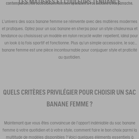
LES MATIÈRES ET COULEURS TENDANCE
contemporain, les sacs banane femme répondent à vos besoins avec panache.
L’univers des sacs banane femme se réinvente avec des matières modernes
et pratiques. Optez pour un sac banane en sherpa pour un style chaleureux et
tendance ou choisissez un modèle en nylon recyclé water repellent, idéal pour
un look à la fois sportif et fonctionne. Plus qu’un simple accessoire, le sac
banane femme est une pièce incontournable pour conjuguer style et praticité
au quotidien.
QUELS CRITÈRES PRIVILÉGIER POUR CHOISIR UN SAC
BANANE FEMME ?
Maintenant que vous êtes convaincue de l’apport indéniable du sac banane
femme à votre quotidien et à votre style, comment faire le bon choix parmi la
multitude de modèles disponibles ? Voici quelques éléments essentiels à