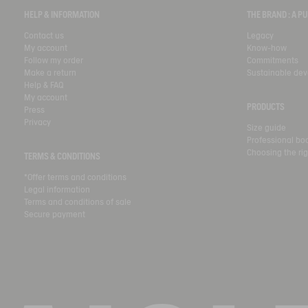
HELP & INFORMATION
THE BRAND : A 
Contact us
Legacy
My account
Know-how
Follow my order
Commitments
Make a return
Sustainable de
Help & FAQ
My account
PRODUCTS
Press
Privacy
Size guide
Professional bo
Choosing the rig
TERMS & CONDITIONS
*Offer terms and conditions
Legal information
Terms and conditions of sale
Secure payment