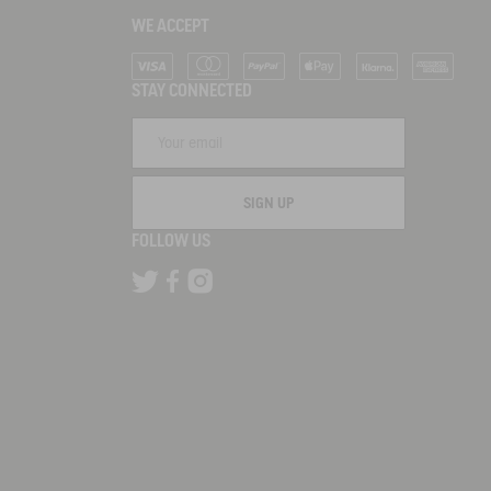
WE ACCEPT
Visa
Mastercard
PayPal
Apple Pay
Klarna
American Ex
STAY CONNECTED
SIGN UP
FOLLOW US