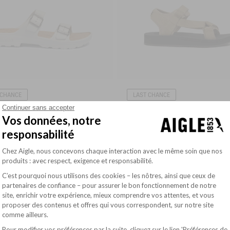
 CHANCE
LAST CHANCE
Continuer sans accepter
65.00$
ULTRA-LIGHT CLOG FOR SUMMERTIME
PERFECT SANDAL FOR SUMMER
Vos données, notre
responsabilité
Plateforme de Gestion du Consentement : Pe
Chez Aigle, nous concevons chaque interaction avec le même soin que nos
produits : avec respect, exigence et responsabilité.
C’est pourquoi nous utilisons des cookies – les nôtres, ainsi que ceux de
partenaires de confiance – pour assurer le bon fonctionnement de notre
site, enrichir votre expérience, mieux comprendre vos attentes, et vous
Axeptio consent
proposer des contenus et offres qui vous correspondent, sur notre site
comme ailleurs.
Pour modifier vos préférences par la suite, cliquez sur le lien 'Préférences de