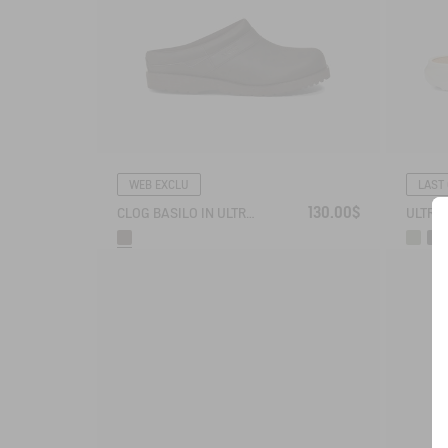
WEB EXCLU
LAST
130.00$
CLOG BASILO IN ULTRA-LIGHT LEATHER