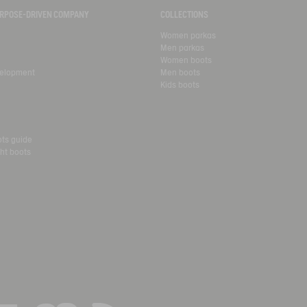
PURPOSE-DRIVEN COMPANY
COLLECTIONS
Women parkas
Men parkas
Women boots
velopment
Men boots
Kids boots
ots guide
ht boots