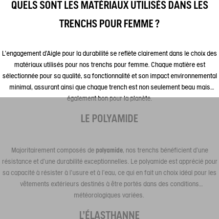
QUELS SONT LES MATÉRIAUX UTILISÉS DANS LES
TRENCHS POUR FEMME ?
L'engagement d'Aigle pour la durabilité se reflète clairement dans le choix des
matériaux utilisés pour nos trenchs pour femme. Chaque matière est
sélectionnée pour sa qualité, sa fonctionnalité et son impact environnemental
minimal, assurant ainsi que chaque trench est non seulement beau mais
également bon pour la planète.
LE POLYAMIDE
Majoritairement composés de
polyamide
, nos trenchs bénéficient d'une
résistance et d'une durabilité exceptionnelles. Le polyamide est apprécié pour
sa capacité à résister à l'usure et à l'eau, ce qui en fait un choix idéal pour les
vêtements extérieurs destinés à être portés dans des conditions
météorologiques variées.
L’ÉLASTHANNE