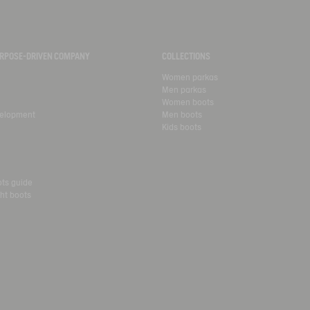
PURPOSE-DRIVEN COMPANY
COLLECTIONS
Women parkas
Men parkas
Women boots
velopment
Men boots
Kids boots
ots guide
ht boots