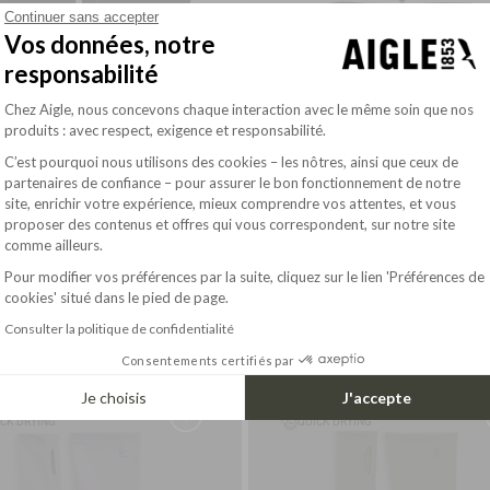
Continuer sans accepter
Vos données, notre
responsabilité
Plateforme de Gestion du Consentement : Pe
Chez Aigle, nous concevons chaque interaction avec le même soin que nos
produits : avec respect, exigence et responsabilité.
C’est pourquoi nous utilisons des cookies – les nôtres, ainsi que ceux de
partenaires de confiance – pour assurer le bon fonctionnement de notre
site, enrichir votre expérience, mieux comprendre vos attentes, et vous
Axeptio consent
proposer des contenus et offres qui vous correspondent, sur notre site
comme ailleurs.
Pour modifier vos préférences par la suite, cliquez sur le lien 'Préférences de
86.00$
E GLOVES
FLEECE NECK WARMER
cookies' situé dans le pied de page.
Consulter la politique de confidentialité
Consentements certifiés par
Je choisis
J'accepte
C UP TO UPF 50+
UV-C UP TO UPF 50+
CK DRYING
QUICK DRYING