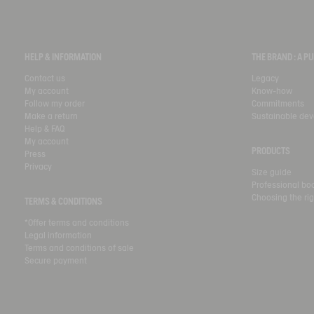
HELP & INFORMATION
THE BRAND : A 
Contact us
Legacy
My account
Know-how
Follow my order
Commitments
Make a return
Sustainable de
Help & FAQ
My account
PRODUCTS
Press
Privacy
Size guide
Professional bo
Choosing the rig
TERMS & CONDITIONS
*Offer terms and conditions
Legal information
Terms and conditions of sale
Secure payment