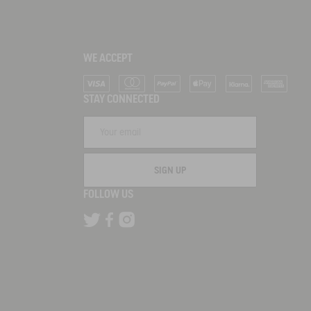
WE ACCEPT
Visa
Mastercard
PayPal
Apple Pay
Klarna
American Ex
STAY CONNECTED
SIGN UP
FOLLOW US