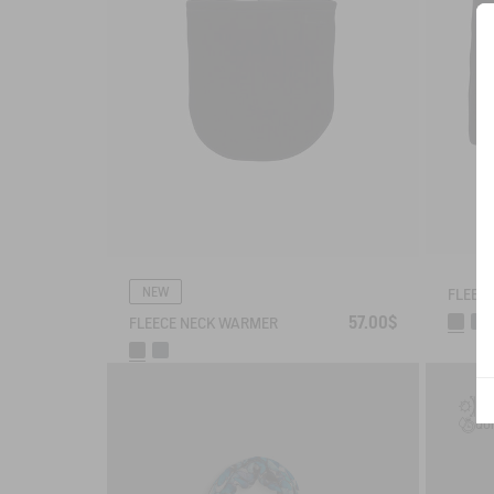
NEW
FLEEC
57.00$
FLEECE NECK WARMER
UV-
QUI