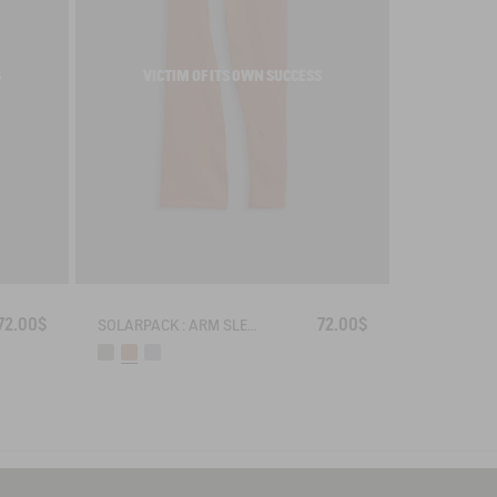
S
VICTIM OF ITS OWN SUCCESS
72.00$
72.00$
SOLARPACK : ARM SLEEVES UV-C® DRY FAST TEXTILE®