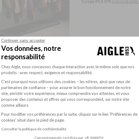
Europe PR & EPR
p.leroy@aigl
Continuer sans accepter
Vos données, notre
responsabilité
Plateforme de Gestion du Consentement : Pe
Chez Aigle, nous concevons chaque interaction avec le même soin que nos
produits : avec respect, exigence et responsabilité.
C’est pourquoi nous utilisons des cookies – les nôtres, ainsi que ceux de
partenaires de confiance – pour assurer le bon fonctionnement de notre
site, enrichir votre expérience, mieux comprendre vos attentes, et vous
Axeptio consent
PURPOSE-DRIVEN COMPANY
COLLECTIONS
proposer des contenus et offres qui vous correspondent, sur notre site
comme ailleurs.
Women parkas
Men parkas
Pour modifier vos préférences par la suite, cliquez sur le lien 'Préférences de
Women boots
cookies' situé dans le pied de page.
velopment
Men boots
Kids boots
Consulter la politique de confidentialité
Consentements certifiés par