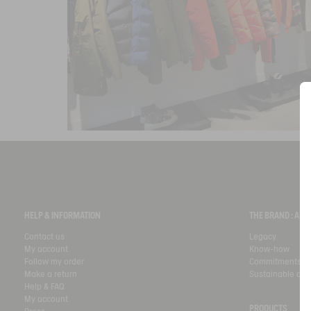
HELP & INFORMATION
THE BRAND : A 
Contact us
Legacy
My account
Know-how
Follow my order
Commitments
Make a return
Sustainable de
Help & FAQ
My account
PRODUCTS