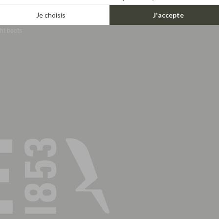
Je choisis
J'accepte
ots guide
ht boots